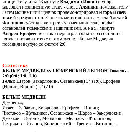
инициативу, и на 53 минуте
Владимир Ионин
в упор
завершал позиционную атаку - снова
Аляпкин
помешал голу.
Затем мощнейший щелчок продемонстрировал
Игорь Исаев
-
тоже безрезультатно. За шесть минут до конца матча
Алексей
Филиппов
убегал в контратаку в меньшинстве, но был
остановлен тюменскими защитниками. А на 57 минуте
Андрей Ерофеев
все-таки переиграл голкипера гостей и с
пятака поставил точку в этом матче. «Белые Медведи»
победили всухую со счетом 2:0.
Статистика
БЕЛЫЕ МЕДВЕДИ vs ТЮМЕНСКИЙ ЛЕГИОН Тюмень –
2:0 (0:0; 1:0; 1:0)
Голы:
Шаров (Закарлюкин, Севанькаев) 34 (1:0), Ерофеев
(Ионин, Войнов) 57 (2:0).
БЕЛЫЕ МЕДВЕДИ
Демченко;
Исаев – Забавин, Кордюков - Ерофеев – Ионин;
Чистяков – Жульдиков, Севанькаев – Шаров – Закарлюкин;
Демаков – Войнов, Мошаров – Мелихов – Филиппов;
Петриков – Иванов, Кориневский – Тренин – Вотинцев.