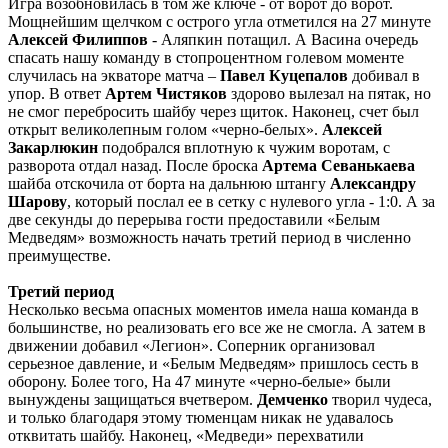
Игра возобновилась в том же ключе - от ворот до ворот.
Мощнейшим щелчком с острого угла отметился на 27 минуте
Алексей Филиппов
- Аляпкин потащил. А Васина очередь
спасать нашу команду в стопроцентном голевом моменте
случилась на экваторе матча –
Павел Куцепалов
добивал в
упор. В ответ
Артем Чистяков
здорово вылезал на пятак, но
не смог перебросить шайбу через щиток. Наконец, счет был
открыт великолепным голом «черно-белых».
Алексей
Закарлюкин
подобрался вплотную к чужим воротам, с
разворота отдал назад. После броска
Артема Севанькаева
шайба отскочила от борта на дальнюю штангу
Александру
Шарову
, который послал ее в сетку с нулевого угла - 1:0. А за
две секунды до перерыва гости предоставили «Белым
Медведям» возможность начать третий период в численно
преимуществе.
Третий период
Несколько весьма опасных моментов имела наша команда в
большинстве, но реализовать его все же не смогла. А затем в
движении добавил «Легион». Соперник организовал
серьезное давление, и «Белым Медведям» пришлось сесть в
оборону. Более того, На 47 минуте «черно-белые» были
вынуждены защищаться вчетвером.
Демченко
творил чудеса,
и только благодаря этому тюменцам никак не удавалось
отквитать шайбу. Наконец, «Медведи» перехватили