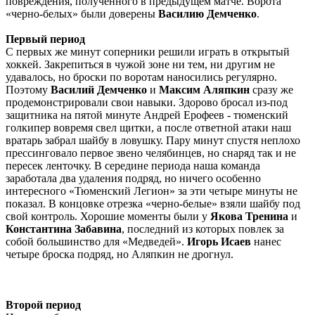
повреждения, полученного в предыдущем матче. Ворота
«черно-белых» были доверены
Василию Демченко
.
Первый период
С первых же минут соперники решили играть в открытый
хоккей. Закрепиться в чужой зоне ни тем, ни другим не
удавалось, но броски по воротам наносились регулярно.
Поэтому
Василий Демченко
и
Максим Аляпкин
сразу же
продемонстрировали свои навыки. Здорово бросал из-под
защитника на пятой минуте Андрей Ерофеев - тюменский
голкипер вовремя свел щитки, а после ответной атаки наш
вратарь забрал шайбу в ловушку. Пару минут спустя неплохо
прессинговало первое звено челябинцев, но снаряд так и не
пересек ленточку. В середине периода наша команда
заработала два удаления подряд, но ничего особенно
интересного «Тюменский Легион» за эти четыре минуты не
показал. В концовке отрезка «черно-белые» взяли шайбу под
свой контроль. Хорошие моменты были у
Якова Тренина
и
Константина Забавина
, последний из которых повлек за
собой большинство для «Медведей».
Игорь Исаев
нанес
четыре броска подряд, но Аляпкин не дрогнул.
Второй период