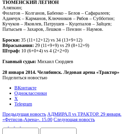
ТЮМЕНСКИЙ ЛЕГИОН
Аляпкин;
Филатов – Колганов, Бабенко – Белов – Сафаралеев;
Адамчук – Карманов, Ключников – Рябов – Субботин;
Кучуков – Яковлев, Патрушев – Куцепалов – Зайцев;
Патысьев – Захаров, Лешков – Пензин – Наумов.
Броски:
35 (11+12+12) vs 34 (13+9+12)
Вбрасывания:
29 (11+9+9) vs 29 (8+12+9)
Штраф:
10 (6+0+4) vs 4 (2+2+0)
Главный судья:
Михаил Сюрдяев
28 января 2014. Челябинск. Ледовая арена «Трактор»
Поделиться новостью
ВКонтакте
Одноклассники
X
Telegram
Предыдущая новость
АДМИРАЛ vs ТРАКТОР. 29 января.
«Фетисов-Арена». 15.00
Следующая новость