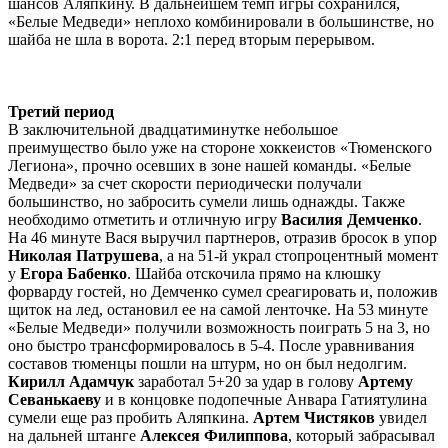
шансов Аляпкину. В дальнейшем темп игры сохранился,
«Белые Медведи» неплохо комбинировали в большинстве, но
шайба не шла в ворота. 2:1 перед вторым перерывом.
Третий период
В заключительной двадцатиминутке небольшое
преимущество было уже на стороне хоккеистов «Тюменского
Легиона», прочно осевших в зоне нашей команды. «Белые
Медведи» за счет скорости периодически получали
большинство, но забросить сумели лишь однажды. Также
необходимо отметить и отличную игру
Василия Демченко
.
На 46 минуте Вася выручил партнеров, отразив бросок в упор
Николая Патрушева
, а на 51-й украл стопроцентный момент
у
Егора Бабенко
. Шайба отскочила прямо на клюшку
форварду гостей, но Демченко сумел среагировать и, положив
щиток на лед, остановил ее на самой ленточке. На 53 минуте
«Белые Медведи» получили возможность поиграть 5 на 3, но
оно быстро трансформировалось в 5-4. После уравнивания
составов тюменцы пошли на штурм, но он был недолгим.
Кирилл Адамчук
заработал 5+20 за удар в голову
Артему
Севанькаеву
и в концовке подопечные Анвара Гатиятулина
сумели еще раз пробить Аляпкина.
Артем Чистяков
увидел
на дальней штанге
Алексея Филиппова
, который забрасывал