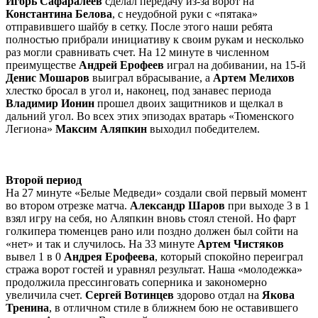
Игорь Сафаралеев
сделал передачу из-за ворот на
Константина Белова
, с неудобной руки с «пятака»
отправившего шайбу в сетку. После этого наши ребята
полностью прибрали инициативу к своим рукам и несколько
раз могли сравнивать счет. На 12 минуте в численном
преимуществе
Андрей Ерофеев
играл на добивании, на 15-й
Денис Мошаров
выиграл вбрасывание, а
Артем Мелихов
хлестко бросал в угол и, наконец, под занавес периода
Владимир Ионин
прошел двоих защитников и щелкал в
дальний угол. Во всех этих эпизодах вратарь «Тюменского
Легиона»
Максим Аляпкин
выходил победителем.
Второй период
На 27 минуте «Белые Медведи» создали свой первый момент
во втором отрезке матча.
Александр Шаров
при выходе 3 в 1
взял игру на себя, но Аляпкин вновь стоял стеной. Но фарт
голкипера тюменцев рано или поздно должен был сойти на
«нет» и так и случилось. На 33 минуте
Артем Чистяков
вывел 1 в 0
Андрея Ерофеева
, который спокойно переиграл
стража ворот гостей и уравнял результат. Наша «молодежка»
продолжила прессинговать соперника и закономерно
увеличила счет.
Сергей Вотинцев
здорово отдал на
Якова
Тренина
, в отличном стиле в ближнем бою не оставившего