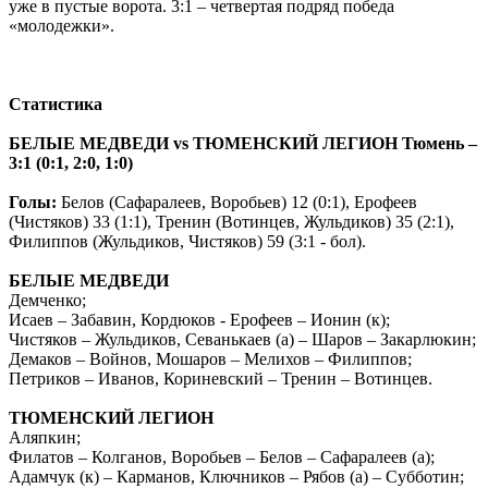
уже в пустые ворота. 3:1 – четвертая подряд победа
«молодежки».
Статистика
БЕЛЫЕ МЕДВЕДИ
vs
ТЮМЕНСКИЙ ЛЕГИОН Тюмень –
3:1 (0:1, 2:0, 1:0)
Голы:
Белов (Сафаралеев, Воробьев) 12 (0:1), Ерофеев
(Чистяков) 33 (1:1), Тренин (Вотинцев, Жульдиков) 35 (2:1),
Филиппов (Жульдиков, Чистяков) 59 (3:1 - бол).
БЕЛЫЕ МЕДВЕДИ
Демченко;
Исаев – Забавин, Кордюков - Ерофеев – Ионин (к);
Чистяков – Жульдиков, Севанькаев (а) – Шаров – Закарлюкин;
Демаков – Войнов, Мошаров – Мелихов – Филиппов;
Петриков – Иванов, Кориневский – Тренин – Вотинцев.
ТЮМЕНСКИЙ ЛЕГИОН
Аляпкин;
Филатов – Колганов, Воробьев – Белов – Сафаралеев (а);
Адамчук (к) – Карманов, Ключников – Рябов (а) – Субботин;