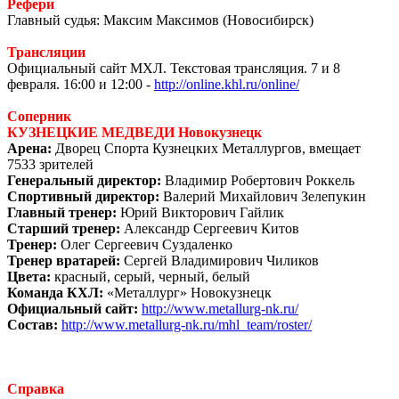
Рефери
Главный судья: Максим Максимов (Новосибирск)
Трансляции
Официальный сайт МХЛ. Текстовая трансляция. 7 и 8
февраля. 16:00 и 12:00 -
http://online.khl.ru/online/
Соперник
КУЗНЕЦКИЕ МЕДВЕДИ Новокузнецк
Арена:
Дворец Спорта Кузнецких Металлургов, вмещает
7533 зрителей
Генеральный директор:
Владимир Робертович Роккель
Спортивный директор:
Валерий Михайлович Зелепукин
Главный тренер:
Юрий Викторович Гайлик
Старший тренер:
Александр Сергеевич Китов
Тренер:
Олег Сергеевич Суздаленко
Тренер вратарей:
Сергей Владимирович Чиликов
Цвета:
красный, серый, черный, белый
Команда КХЛ:
«Металлург» Новокузнецк
Официальный сайт:
http://www.metallurg-nk.ru/
Состав:
http://www.metallurg-nk.ru/mhl_team/roster/
Справка