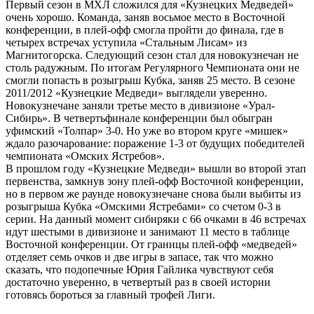
Первый сезон в МХЛ сложился для «Кузнецких Медведей»
очень хорошо. Команда, заняв восьмое место в Восточной
конференции, в плей-офф смогла пройти до финала, где в
четырех встречах уступила «Стальным Лисам» из
Магнитогорска. Следующий сезон стал для новокузнечан не
столь радужным. По итогам Регулярного Чемпионата они не
смогли попасть в розыгрыш Кубка, заняв 25 место. В сезоне
2011/2012 «Кузнецкие Медведи» выглядели уверенно.
Новокузнечане заняли третье место в дивизионе «Урал-
Сибирь». В четвертьфинале конференции был обыгран
уфимский «Толпар» 3-0. Но уже во втором круге «мишек»
ждало разочарование: поражение 1-3 от будущих победителей
чемпионата «Омских Ястребов».
В прошлом году «Кузнецкие Медведи» вышли во второй этап
первенства, замкнув зону плей-офф Восточной конференции,
но в первом же раунде новокузнечане снова были выбиты из
розыгрыша Кубка «Омскими Ястребами» со счетом 0-3 в
серии. На данный момент сибиряки с 66 очками в 46 встречах
идут шестыми в дивизионе и занимают 11 место в таблице
Восточной конференции. От границы плей-офф «медведей»
отделяет семь очков и две игры в запасе, так что можно
сказать, что подопечные Юрия Гайлика чувствуют себя
достаточно уверенно, в четвертый раз в своей истории
готовясь бороться за главный трофей Лиги.