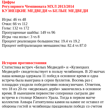
Цифры
Регулярного Чемпионата МХЛ 2013/2014
КУЗНЕЦКИЕ МЕДВЕДИ vs БЕЛЫЕ МЕДВЕДИ
Игры: 46 vs 48
Очки: 66 vs 112
Голы: 132 vs 172
Пропущенные шайбы: 149 vs 96
Игры «на ноль»: 3 vs 8
Процент реализации большинства: 19.4 vs 19.2
Процент нейтрализации меньшинства: 82.4 vs 87.0
История противостояния
Статистика встреч «Белых Медведей» и «Кузнецких
Медведей» свидетельствует в пользу челябинцев. В 20 матчах
наша команда одержала 11 побед в основное время и одна
встреча была выиграна в серии буллитов. Восемь раз с
площадки уходили победителями новокузнечане. Отметим,
что 18 из 20-ти «медвежьих дерби» закончились в основное
время. В нынешнем первенстве соперники сыграли две
встречи в столице Южного Урала. Тогда в первом матче
коллектив Анвара Гатиятулина камня на камне не оставил от
обороны гостей и челябинцы праздновали победу со счетом