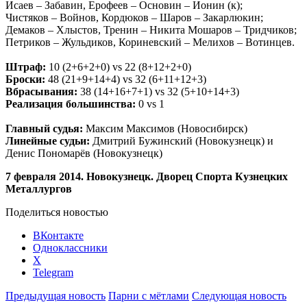
Исаев – Забавин, Ерофеев – Основин – Ионин (к);
Чистяков – Войнов, Кордюков – Шаров – Закарлюкин;
Демаков – Хлыстов, Тренин – Никита Мошаров – Тридчиков;
Петриков – Жульдиков, Кориневский – Мелихов – Вотинцев.
Штраф:
10 (2+6+2+0) vs 22 (8+12+2+0)
Броски:
48 (21+9+14+4)
vs
32 (6+11+12+3)
Вбрасывания:
38 (14+16+7+1)
vs
32 (5+10+14+3)
Реализация большинства:
0 vs 1
Главный судья:
Максим Максимов (Новосибирск)
Линейные судьи:
Дмитрий Бужинский (Новокузнецк) и
Денис Пономарёв (Новокузнецк)
7 февраля 2014. Новокузнецк. Дворец Спорта Кузнецких
Металлургов
Поделиться новостью
ВКонтакте
Одноклассники
X
Telegram
Предыдущая новость
Парни с мётлами
Следующая новость