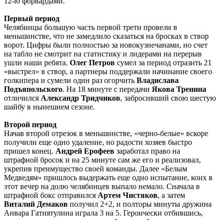
12-ю форвардами.
Первый период
Челябинцы большую часть первой трети провели в
меньшинстве, что не замедлило сказаться на бросках в створ
ворот. Цифры были полностью за новокузнечанами, но счет
на табло не смотрит на статистику и лидерами на перерыв
ушли наши ребята.
Олег Петров
сумел за период отразить 21
«выстрел» в створ, а партнеры поддержали начинание своего
голкипера и сумели один раз огорчить
Владислава
Подъяпольского
. На 18 минуте с передачи
Якова Тренина
отличился
Александр Тридчиков
, забросивший свою шестую
шайбу в нынешнем сезоне.
Второй период
Начав второй отрезок в меньшинстве, «черно-белые» вскоре
получили еще одно удаление, но радости хозяев быстро
пришел конец.
Андрей Ерофеев
заработал право на
штрафной бросок и на 25 минуте сам же его и реализовал,
укрепив преимущество своей команды. Далее «Белым
Медведям» пришлось выдержать еще одно испытание, коих в
этот вечер на долю челябинцев выпало немало. Сначала в
штрафной бокс отправился
Артем Чистяков
, а затем
Виталий Демаков
получил 2+2, и полторы минуты дружина
Анвара Гатиятулина играла 3 на 5. Героически отбившись,