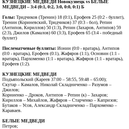
КУЗНЕЦКИЕ МЕДВЕДИ Новокузнецк
vs
БЕЛЫЕ
МЕДВЕДИ – 3:4 (0:1, 0:2, 3:0, 0:0, 0:1) Б
Голы:
Тридчиков (Тренин) 18 (0:1), Ерофеев 25 (0:2 - буллит),
Тренин (Кориневский, Тридчиков) 37 (0:3 - бол), Репин
(Антипов, Кириллов) 50 (1:3), Репин (Захаров, Антипов) 59
(2:3), Джилов (Камалов) 60 (3:3), Ерофеев 65 (3:4 - победный
буллит)
Послематчевые буллиты:
Ионин (0:0 - вратарь), Антипов
(0:0 - вратарь), Ерофеев (0:1), Жафяров (1:1), Основин (1:1 -
вратарь), Пархоменко (1:1 - вратарь), Жафяров (1:1 - вратарь),
Ерофеев (1:2).
КУЗНЕЦКИЕ МЕДВЕДИ
Подъяпольский (Кареев 37:00 – 58:55, 59:48 – 65:00);
Скутар – Камалов, Николай Складниченко – Разумов –
Джилов;
Корниенко – Дроков, Антипов – Репин (к) – Захаров;
Кириллов – Михайлов, Жафяров – Старченко – Капризов;
Бутаков – Усов, Александр Складниченко – Пархоменко –
Караваев.
БЕЛЫЕ МЕДВЕДИ
Петров;