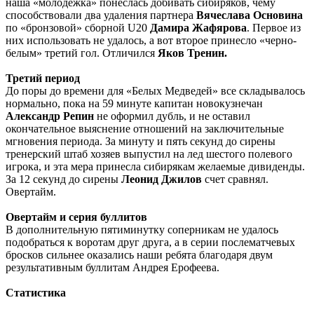
наша «молодежка» понеслась добивать сибиряков, чему
способствовали два удаления партнера
Вячеслава Основина
по «бронзовой» сборной
U
20
Дамира Жафярова
. Первое из
них использовать не удалось, а вот второе принесло «черно-
белым» третий гол. Отличился
Яков Тренин.
Третий период
До поры до времени для «Белых Медведей» все складывалось
нормально, пока на 59 минуте капитан новокузнечан
Александр Репин
не оформил дубль, и не оставил
окончательное выяснение отношений на заключительные
мгновения периода. За минуту и пять секунд до сирены
тренерский штаб хозяев выпустил на лед шестого полевого
игрока, и эта мера принесла сибирякам желаемые дивиденды.
За 12 секунд до сирены
Леонид Джилов
счет сравнял.
Овертайм.
Овертайм и серия буллитов
В дополнительную пятиминутку соперникам не удалось
подобраться к воротам друг друга, а в серии послематчевых
бросков сильнее оказались наши ребята благодаря двум
результативным буллитам Андрея Ерофеева.
Статистика