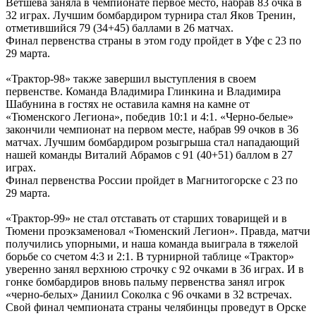
Ветшева заняла в чемпионате первое место, набрав 83 очка в
32 играх. Лучшим бомбардиром турнира стал Яков Тренин,
отметившийся 79 (34+45) баллами в 26 матчах.
Финал первенства страны в этом году пройдет в Уфе с 23 по
29 марта.
«Трактор-98» также завершил выступления в своем
первенстве. Команда Владимира Глинкина и Владимира
Шабунина в гостях не оставила камня на камне от
«Тюменского Легиона», победив 10:1 и 4:1. «Черно-белые»
закончили чемпионат на первом месте, набрав 99 очков в 36
матчах. Лучшим бомбардиром розыгрыша стал нападающий
нашей команды Виталий Абрамов с 91 (40+51) баллом в 27
играх.
Финал первенства России пройдет в Магнитогорске с 23 по
29 марта.
«Трактор-99» не стал отставать от старших товарищей и в
Тюмени проэкзаменовал «Тюменский Легион». Правда, матчи
получились упорными, и наша команда выиграла в тяжелой
борьбе со счетом 4:3 и 2:1. В турнирной таблице «Трактор»
уверенно занял верхнюю строчку с 92 очками в 36 играх. И в
гонке бомбардиров вновь пальму первенства занял игрок
«черно-белых» Даниил Соколка с 96 очками в 32 встречах.
Свой финал чемпионата страны челябинцы проведут в Орске