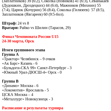
(Заплатников) 39 (6:2), Соколка (Новиков) 41 (6:3), Севанькаев
(Дудошкин, Дроздецких) 44 (6:4), Мажников (Михнин) 55
(7:4), Царюк (Кочурин) 56 (8:4), Соколка (Гилязеев) 57 (8:5),
Заплатников (Явгареев) 60 (9:5-бол).
Штраф:
24 vs 8
Вратари:
Райко vs Шилин (Тарасов, 29)
Финал Чемпионата России U15
24-30 марта, Орск
Итоги группового этапа
Группа А
«Трактор» Челябинск – 9 очков
«Ак Барс» Казань - 6
«Бульдоги-СКА 99» Санкт-Петербург - 3
«Южный Урал-ДЮСШ-4» Орск - 0
Группа В
«Динамо» Москва - 6
«Локомотив» Ярославль - 5
ЦСКА Москва – 4
«Металлург» Новокузнецк - 3
Расписание и результаты турнира