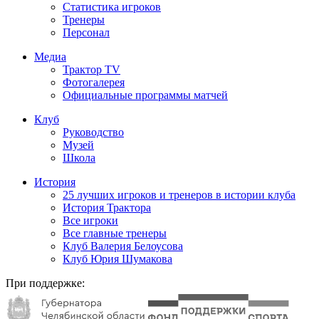
Статистика игроков
Тренеры
Персонал
Медиа
Трактор TV
Фотогалерея
Официальные программы матчей
Клуб
Руководство
Музей
Школа
История
25 лучших игроков и тренеров в истории клуба
История Трактора
Все игроки
Все главные тренеры
Клуб Валерия Белоусова
Клуб Юрия Шумакова
При поддержке: