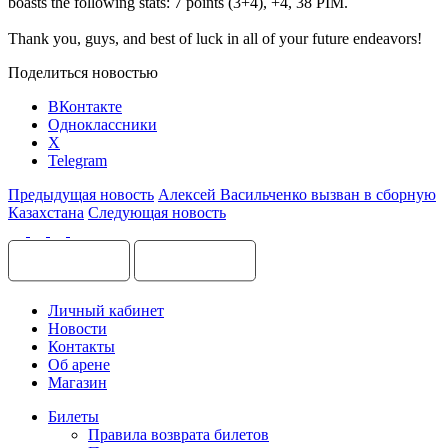
boasts the following stats: 7 points (3+4), +4, 38 PIM.
Thank you, guys, and best of luck in all of your future endeavors!
Поделиться новостью
ВКонтакте
Одноклассники
X
Telegram
Предыдущая новость
Алексей Васильченко вызван в сборную
Казахстана
Следующая новость
Личный кабинет
Новости
Контакты
Об арене
Магазин
Билеты
Правила возврата билетов