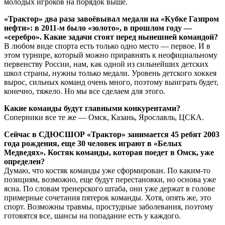
молодых игроков на порядок выше.
«Трактор» два раза завоёвывал медали на «Кубке Газпром
нефти»: в 2011-м было «золото», в прошлом году —
«серебро». Какие задачи стоят перед нынешней командой?
В любом виде спорта есть только одно место — первое. И в
этом турнире, который можно приравнять к неофициальному
первенству России, нам, как одной из сильнейших детских
школ страны, нужны только медали. Уровень детского хоккея
вырос, сильных команд очень много, поэтому выиграть будет,
конечно, тяжело. Но мы все сделаем для этого.
Какие команды будут главными конкурентами?
Соперники все те же — Омск, Казань, Ярославль, ЦСКА.
Сейчас в СДЮСШОР «Трактор» занимается 45 ребят 2003
года рождения, еще 30 человек играют в «Белых
Медведях». Костяк команды, которая поедет в Омск, уже
определен?
Думаю, что костяк команды уже сформирован. По каким-то
позициям, возможно, еще будут перестановки, но основа уже
ясна. По словам тренерского штаба, они уже держат в голове
примерные сочетания пятерок команды. Хотя, опять же, это
спорт. Возможны травмы, простудные заболевания, поэтому
готовятся все, шансы на попадание есть у каждого.