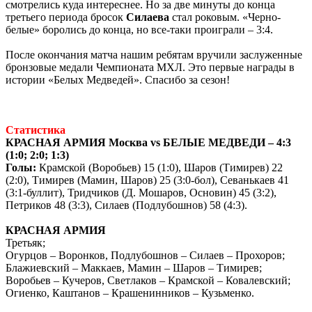
смотрелись куда интереснее. Но за две минуты до конца
третьего периода бросок
Силаева
стал роковым. «Черно-
белые» боролись до конца, но все-таки проиграли – 3:4.
После окончания матча нашим ребятам вручили заслуженные
бронзовые медали Чемпионата МХЛ. Это первые награды в
истории «Белых Медведей». Спасибо за сезон!
Статистика
КРАСНАЯ АРМИЯ Москва vs БЕЛЫЕ МЕДВЕДИ – 4:3
(1:0; 2:0; 1:3)
Голы:
Крамской (Воробьев) 15 (1:0), Шаров (Тимирев) 22
(2:0), Тимирев (Мамин, Шаров) 25 (3:0-бол), Севанькаев 41
(3:1-буллит), Тридчиков (Д. Мошаров, Основин) 45 (3:2),
Петриков 48 (3:3), Силаев (Подлубошнов) 58 (4:3).
КРАСНАЯ АРМИЯ
Третьяк;
Огурцов – Воронков, Подлубошнов – Силаев – Прохоров;
Блажиевский – Маккаев, Мамин – Шаров – Тимирев;
Воробьев – Кучеров, Светлаков – Крамской – Ковалевский;
Огиенко, Каштанов – Крашенинников – Кузьменко.