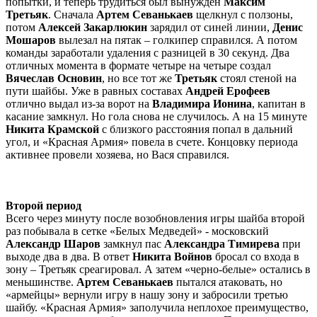
попытки, и теперь трудиться был вынужден
Максим
Третьяк
. Сначала
Артем Севанькаев
щелкнул с ползоны,
потом
Алексей Закарлюкин
зарядил от синей линии,
Денис
Мошаров
вылезал на пятак – голкипер справился. А потом
команды заработали удаления с разницей в 30 секунд. Два
отличных момента в формате четыре на четыре создал
Вячеслав Основин
, но все тот же
Третьяк
стоял стеной на
пути шайбы. Уже в равных составах
Андрей Ерофеев
отлично выдал из-за ворот на
Владимира Ионина
, капитан в
касание замкнул. Но гола снова не случилось. А на 15 минуте
Никита Крамской
с близкого расстояния попал в дальний
угол, и «Красная Армия» повела в счете. Концовку периода
активнее провели хозяева, но Вася справился.
Второй период
Всего через минуту после возобновления игры шайба второй
раз побывала в сетке «Белых Медведей» - московский
Александр Шаров
замкнул пас
Александра Тимирева
при
выходе два в два. В ответ
Никита Войнов
бросал со входа в
зону – Третьяк среагировал. А затем «черно-белые» остались в
меньшинстве.
Артем Севанькаев
пытался атаковать, но
«армейцы» вернули игру в нашу зону и забросили третью
шайбу. «Красная Армия» заполучила неплохое преимущество,