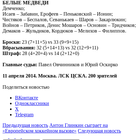
БЕЛЫЕ МЕДВЕДИ
Демченко;
Исаев – Забавин, Ерофеев – Пеньковский – Ионин;
Чистяков – Беспалов, Севанькаев – Шаров – Закарлюкин;
Войнов – Петриков, Денис Мошаров – Основин – Тридчиков;
Демаков – Жульдиков, Кордюков – Мелихов – Филиппов.
Броски:
23 (7+11+5) vs 33 (9+9+15)
Вбрасывания:
32 (5+14+13) vs 32 (12+9+11)
Штраф:
28 (4+20+4) vs 14 (2+12+0)
Главные судьи:
Павел Овчинников и Юрий Оскирко
11 апреля 2014. Москва. ЛСК ЦСКА. 200 зрителей
Поделиться новостью
ВКонтакте
Одноклассники
X
Telegram
Предыдущая новость
Антон Глинкин сыграет на
«Европейском хоккейном вызове»
Следующая новость