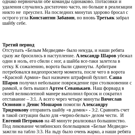
однако нервничали обе команды одинаково. Потасовки и
удаления случались достаточно часто, но больше в реализации
никто не преуспел. На последних минутах здорово бросал с
острого угла
Константин Забавин
, но вновь
Третьяк
забрал
шайбу себе.
Третий период
Отступать «Белым Медведям» было некуда, и наши ребята
сразу же бросились в наступление.
Александр Шаров
убежал
один в ноль, его сбили с ног, а шайба все-таки залетела в
сетку. К сожалению, ворота были сдвинуты. Арбитрам
потребовался видеопросмотр момента, после чего в ворота
«Красной Армии» был назначен штрафной буллит.
Саша
Шаров
получил небольшое повреждение при столкновении с
рамкой, и бить вышел
Артем Севанькаев
. Наш форвард в
своей великолепной манере выполнил бросок и сократил
отставание – 3:1. А всего через четыре минуты
Вячеслав
Основин
и
Денис Мошаров
помогли
Александру
Тридчикову
отправить шайбу «в домик» - 3:2. Сравнять счет
в такой ситуации было для «черно-белых» делом чести. И
Евгений Петриков
на 48 минуте реализовал большинство.
Под ликование челябинских болельщиков «Белые Медведи»
зажгли на табло 3:3. На льду было очень жарко, а наши ребята