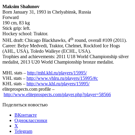
Maksim Shalunov
Born January 31, 1993 in Chelyabinsk, Russia
Forward
190 cm, 83 kg
Stick grip: left.
Hockey school: Traktor.
th
NHL draft: Chicago Blackhawks, 4
round, overall #109 (2011).
Career: Belye Medvedi, Traktor, Chelmet, Rockford Ice Hogs
(AHL, USA), Toledo Walleye (ECHL, USA).
Trophies and achievements: 2011 U18 World Championship silver
medalist, 2013 U20 World Championship bronze medalist.
MHL stats –
http://mhl.khl.ru/players/15995/
VHL stats –
http://www.vhlru.ru/players/15995/#c
KHL stats –
http://www.khl.ru/players/15995/
eliteprospects.com profile –
http://www.eliteprospects.com/player.php?player=58566
Поделиться новостью
ВКонтакте
Одноклассники
X
Telegram