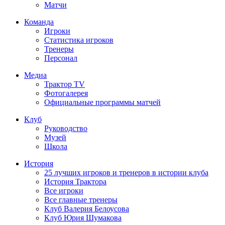
Матчи
Команда
Игроки
Статистика игроков
Тренеры
Персонал
Медиа
Трактор TV
Фотогалерея
Официальные программы матчей
Клуб
Руководство
Музей
Школа
История
25 лучших игроков и тренеров в истории клуба
История Трактора
Все игроки
Все главные тренеры
Клуб Валерия Белоусова
Клуб Юрия Шумакова