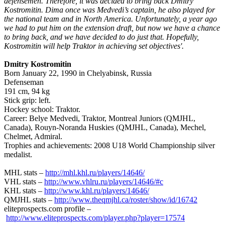
defensemen. Therefore, it was decided to bring back Dmitry
Kostromitin. Dima once was Medvedi’s captain, he also played for
the national team and in North America. Unfortunately, a year ago
we had to put him on the extension draft, but now we have a chance
to bring back, and we have decided to do just that. Hopefully,
Kostromitin will help Traktor in achieving set objectives'.
Dmitry Kostromitin
Born January 22, 1990 in Chelyabinsk, Russia
Defenseman
191 cm, 94 kg
Stick grip: left.
Hockey school: Traktor.
Career: Belye Medvedi, Traktor, Montreal Juniors (QMJHL,
Canada), Rouyn-Noranda Huskies (QMJHL, Canada), Mechel,
Chelmet, Admiral.
Trophies and achievements: 2008 U18 World Championship silver
medalist.
MHL stats –
http://mhl.khl.ru/players/14646/
VHL stats –
http://www.vhlru.ru/players/14646/#c
KHL stats –
http://www.khl.ru/players/14646/
QMJHL stats –
http://www.theqmjhl.ca/roster/show/id/16742
eliteprospects.com profile –
http://www.eliteprospects.com/player.php?player=17574