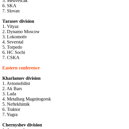
5. Medvescak
6. SKA
7. Slovan
Tarasov division
1. Vityaz
2. Dynamo Moscow
3.
Lokomotiv
4.
Severstal
5.
Torpedo
6.
HC Sochi
7.
CSKA
Eastern conference
Kharlamov division
1. Avtomobilist
2. Ak Bars
3. Lada
4. Metallurg Magnitogorsk
5. Neftekhimik
6. Traktor
7. Yugra
Chernyshev division