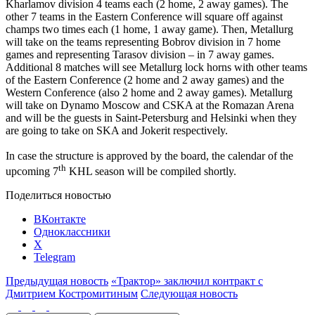
Kharlamov division 4 teams each (2 home, 2 away games). The
other 7 teams in the Eastern Conference will square off against
champs two times each (1 home, 1 away game). Then, Metallurg
will take on the teams representing Bobrov division in 7 home
games and representing Tarasov division – in 7 away games.
Additional 8 matches will see Metallurg lock horns with other teams
of the Eastern Conference (2 home and 2 away games) and the
Western Conference (also 2 home and 2 away games). Metallurg
will take on Dynamo Moscow and CSKA at the Romazan Arena
and will be the guests in Saint-Petersburg and Helsinki when they
are going to take on SKA and Jokerit respectively.
In case the structure is approved by the board, the calendar of the
th
upcoming 7
KHL season will be compiled shortly.
Поделиться новостью
ВКонтакте
Одноклассники
X
Telegram
Предыдущая новость
«Трактор» заключил контракт с
Дмитрием Костромитиным
Следующая новость