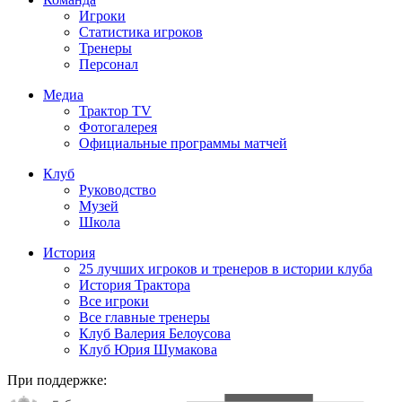
Игроки
Статистика игроков
Тренеры
Персонал
Медиа
Трактор TV
Фотогалерея
Официальные программы матчей
Клуб
Руководство
Музей
Школа
История
25 лучших игроков и тренеров в истории клуба
История Трактора
Все игроки
Все главные тренеры
Клуб Валерия Белоусова
Клуб Юрия Шумакова
При поддержке: