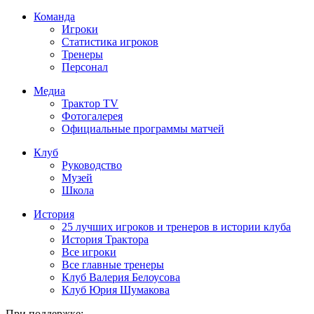
Команда
Игроки
Статистика игроков
Тренеры
Персонал
Медиа
Трактор TV
Фотогалерея
Официальные программы матчей
Клуб
Руководство
Музей
Школа
История
25 лучших игроков и тренеров в истории клуба
История Трактора
Все игроки
Все главные тренеры
Клуб Валерия Белоусова
Клуб Юрия Шумакова
При поддержке: