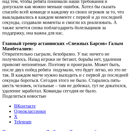
над тем, чтобы ребята понимали наши требования и
допускали как можно меньше ошибок. Хотел бы сказать
спасибо всей команде и каждому из своих игроков за то, что
выкладывались в каждом моменте с первой и до последней
секунды, создавали моменты и смогли их реализовать. А
также хочется снова поблагодарить болельщиков за
поддержку, она важна для нас.
Главный тренер астанинских «Снежных Барсов» Галым
Мамбеталиев:
Отвратительно сыграли, безобразно. У нас ничего не
получилось. Назад игроки не бегают, борьбы нет, удаления
привозят непонятные. Поэтому и проиграли. Может быть,
после двух побед ребята подумали, что будет легко, но это не
так. В каждом матче нужно выходить и с первой до последней
секунды бороться. Сегодня этого не было. Старались пять-
шесть человек, остальные – там не добежал, тут не докатился,
удаление заработал. Команды сегодня не было.
Поделиться новостью
ВКонтакте
Одноклассники
X
Telegram