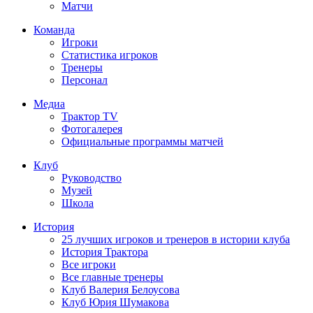
Матчи
Команда
Игроки
Статистика игроков
Тренеры
Персонал
Медиа
Трактор TV
Фотогалерея
Официальные программы матчей
Клуб
Руководство
Музей
Школа
История
25 лучших игроков и тренеров в истории клуба
История Трактора
Все игроки
Все главные тренеры
Клуб Валерия Белоусова
Клуб Юрия Шумакова