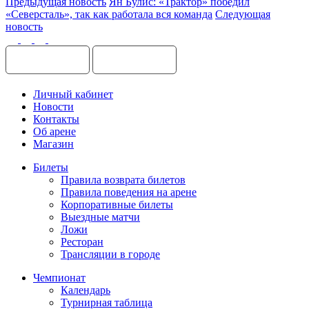
Предыдущая новость
Ян Булис: «Трактор» победил
«Северсталь», так как работала вся команда
Следующая
новость
Личный кабинет
Новости
Контакты
Об арене
Магазин
Билеты
Правила возврата билетов
Правила поведения на арене
Корпоративные билеты
Выездные матчи
Ложи
Ресторан
Трансляции в городе
Чемпионат
Календарь
Турнирная таблица