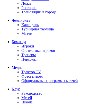
Ложи
Ресторан
Трансляции в городе
Чемпионат
Календарь
Турнирная таблица
Матчи
Команда
Игроки
Статистика игроков
Тренеры
Персонал
Медиа
Трактор TV
Фотогалерея
Официальные программы матчей
Клуб
Руководство
Музей
Школа