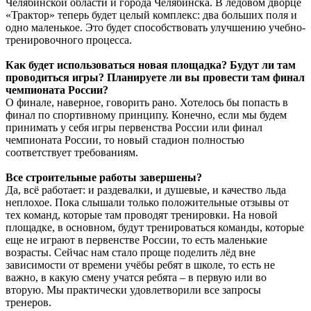
Челябинской области и города Челябинска. В ледовом дворце
«Трактор» теперь будет целый комплекс: два больших поля и
одно маленькое. Это будет способствовать улучшению учебно-
тренировочного процесса.
Как будет использоваться новая площадка? Будут ли там
проводиться игры? Планируете ли вы провести там финал
чемпионата России?
О финале, наверное, говорить рано. Хотелось бы попасть в
финал по спортивному принципу. Конечно, если мы будем
принимать у себя игры первенства России или финал
чемпионата России, то новый стадион полностью
соответствует требованиям.
Все строительные работы завершены?
Да, всё работает: и раздевалки, и душевые, и качество льда
неплохое. Пока слышали только положительные отзывы от
тех команд, которые там проводят тренировки. На новой
площадке, в основном, будут тренироваться команды, которые
еще не играют в первенстве России, то есть маленькие
возрасты. Сейчас нам стало проще поделить лёд вне
зависимости от времени учёбы ребят в школе, то есть не
важно, в какую смену учатся ребята – в первую или во
вторую. Мы практически удовлетворили все запросы
тренеров.