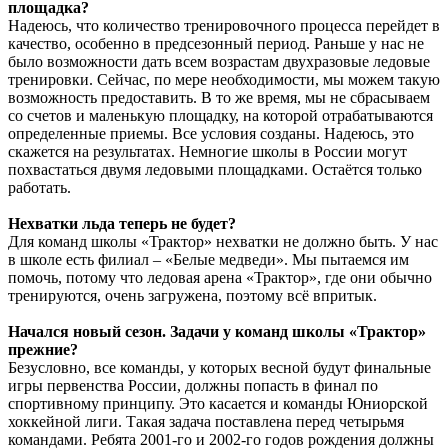
площадка?
Надеюсь, что количество тренировочного процесса перейдет в
качество, особенно в предсезонный период. Раньше у нас не
было возможности дать всем возрастам двухразовые ледовые
тренировки. Сейчас, по мере необходимости, мы можем такую
возможность предоставить. В то же время, мы не сбрасываем
со счетов и маленькую площадку, на которой отрабатываются
определенные приемы. Все условия созданы. Надеюсь, это
скажется на результатах. Немногие школы в России могут
похвастаться двумя ледовыми площадками. Остаётся только
работать.
Нехватки льда теперь не будет?
Для команд школы «Трактор» нехватки не должно быть. У нас
в школе есть филиал – «Белые медведи». Мы пытаемся им
помочь, потому что ледовая арена «Трактор», где они обычно
тренируются, очень загружена, поэтому всё впритык.
Начался новый сезон. Задачи у команд школы «Трактор»
прежние?
Безусловно, все команды, у которых весной будут финальные
игры первенства России, должны попасть в финал по
спортивному принципу. Это касается и команды Юниорской
хоккейной лиги. Такая задача поставлена перед четырьмя
командами. Ребята 2001-го и 2002-го годов рождения должны