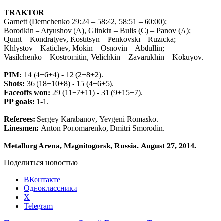
TRAKTOR
Garnett (Demchenko 29:24 – 58:42, 58:51 – 60:00);
Borodkin – Atyushov (A), Glinkin – Bulis (C) – Panov (A);
Quint – Kondratyev, Kostitsyn – Penkovski – Ruzicka;
Khlystov – Katichev, Mokin – Osnovin – Abdullin;
Vasilchenko – Kostromitin, Velichkin – Zavarukhin – Kokuyov.
PIM
:
14 (4+6+4) - 12 (2+8+2).
Shots
:
36 (18+10+8) - 15 (4+6+5).
Faceoffs
won
:
29 (11+7+11) - 31 (9+15+7).
PP
goals
:
1-1.
Referees
:
Sergey
Karabanov
,
Yevgeni
Romasko
.
Linesmen
:
Anton
Ponomarenko
,
Dmitri
Smorodin
.
Metallurg
Arena
,
Magnitogorsk
,
Russia
.
August
27, 2014
.
Поделиться новостью
ВКонтакте
Одноклассники
X
Telegram