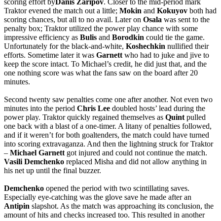
scoring effort by
Danis
Zaripov
. Closer to the mid-period mark
Traktor evened the match out a little;
Mokin
and
Kokuyov
both had
scoring chances, but all to no avail. Later on
Osala
was sent to the
penalty box; Traktor utilized the power play chance with some
impressive efficiency as
Bulis
and
Borodkin
could tie the game.
Unfortunately for the black-and-white,
Koshechkin
nullified their
efforts. Sometime later it was
Garnett
who had to juke and jive to
keep the score intact. To Michael’s credit, he did just that, and the
one nothing score was what the fans saw on the board after 20
minutes.
Second twenty saw penalties come one after another. Not even two
minutes into the period
Chris
Lee
doubled hosts’ lead during the
power play. Traktor quickly regained themselves as
Quint
pulled
one back with a blast of a one-timer. A litany of penalties followed,
and if it weren’t for both goaltenders, the match could have turned
into scoring extravaganza. And then the lightning struck for Traktor
–
Michael
Garnett
got injured and could not continue the match.
Vasili
Demchenko
replaced Misha and did not allow anything in
his net up until the final buzzer.
Demchenko
opened the period with two scintillating saves.
Especially eye-catching was the glove save he made after an
Antipin
slapshot. As the match was approaching its
conclusion, the
amount of hits and checks increased too
. This resulted in another