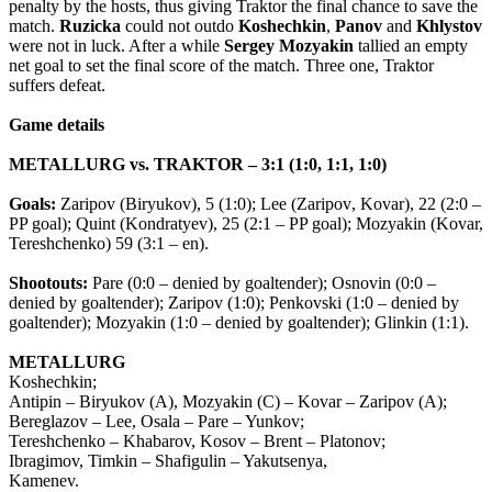
penalty by the hosts, thus giving Traktor the final chance to save the
match.
Ruzicka
could not outdo
Koshechkin
,
Panov
and
Khlystov
were not in luck. After a while
Sergey
Mozyakin
tallied an empty
net goal to set the final score of the match. Three one, Traktor
suffers defeat.
Game details
METALLURG vs. TRAKTOR – 3:1 (1:0, 1:1, 1:0)
Goals:
Zaripov (Biryukov), 5 (1:0); Lee (
Zaripov
, Kovar), 22 (2:0 –
PP goal); Quint (Kondratyev), 25 (2:1 – PP goal); Mozyakin (Kovar,
Tereshchenko) 59 (3:1 – en).
Shootouts:
Pare (0:0 – denied by goaltender); Osnovin (0:0 –
denied by goaltender); Zaripov (1:0); Penkovski (1:0 – denied by
goaltender); Mozyakin (1:0 – denied by goaltender); Glinkin (1:1).
METALLURG
Koshechkin;
Antipin – Biryukov (A), Mozyakin (C) – Kovar – Zaripov (A);
Bereglazov – Lee, Osala – Pare – Yunkov;
Tereshchenko – Khabarov, Kosov – Brent – Platonov;
Ibragimov, Timkin – Shafigulin – Yakutsenya,
Kamenev.