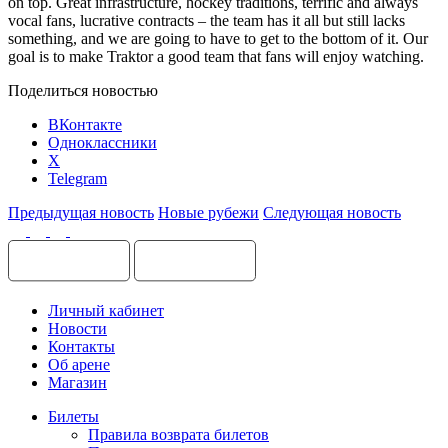
on top. Great infrastructure, hockey traditions, terrific and always
vocal fans, lucrative contracts – the team has it all but still lacks
something, and we are going to have to get to the bottom of it. Our
goal is to make Traktor a good team that fans will enjoy watching.
Поделиться новостью
ВКонтакте
Одноклассники
X
Telegram
Предыдущая новость
Новые рубежи
Следующая новость
Личный кабинет
Новости
Контакты
Об арене
Магазин
Билеты
Правила возврата билетов