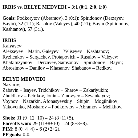
IRBIS vs. BELYE MEDVEDI – 3:1 (0:1, 2:0, 1:0)
Goals:
Podkorytov (Abramov), 3 (0:1); Spiridonov (Derzayev,
Bayin), 32 (1:1); Rasulov (Valeyev), 40 (2:1); Bayin (Spiridonov,
Kashtanov), 57 (3:1).
IRBIS
Kalyayev;
Alekseyev – Marin, Galeyev – Yeliseyev – Kashtanov;
Ryzhenkov – Sergachev, Protapovich – Rasulov – Valeyev;
Khakimzyanov – Derzayev, Samsonov – Spiridonov – Bayin;
Abrosimov – Danilov – Khasanov, Shabanov – Redkov.
BELYE MEDVEDI
Nazarov;
Zabavin – Isayev, Tridchikov – Sharov – Zakarlyukin;
Zhuldikov – Petrikov, Ionin – Zinovyev – Sevankayev;
Voynov – Nazarkin, Afonasyevskiy – Shipin – Mogilnikov;
Yakovenko, Mosharov – Podkorytov – Abramov – Melikhov.
Shots:
31 (9+12+10) – 24 (8+11+5).
Faceoffs won:
29 (11+8+10) – 24 (8+8+8).
PIM:
8 (0+4+4) – 6 (2+2+2).
PP goals:
0-0.