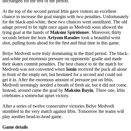
unchanged for the rest of the period.
At the top of the second period Irbis gave visitors an excellent
chance to increase the goal margin with two penalties. Unfortunately
for the black-and-white, these two chances went unutilized. The old
adage proved to be right once again as Medvedi soon allowed the
tying goal at the hands of
Maksim
Spiridonov
. Moreover, thirty
seconds before the horn
Artyom
Rasulov
took a beautiful wrist
shot, pulling hosts ahead for the first and final time in this game.
Belye Medvedi were truly dominating in the third period. The black-
and-white put enormous pressure on opponents’ goalie and made
their skates commit penalties. The best chance to tie the match for
Medvedi was not converted when
Ionin
received the puck all alone
in front of the empty net, but hesitated for a second and could not
get it in. After the enormous amount of pressure put on Irbis,
Medvedi seemingly needed a breath of fresh air, but it did not come.
Instead, around came the goal by
Maksim
Bayin
. Three one, Irbis
celebrates a somewhat upset victory.
After a series of twelve consecutive victories Belye Medvedi
stumbled in the very match against Irbis. Tomorrow the teams will
play another head-to-head game.
Game details