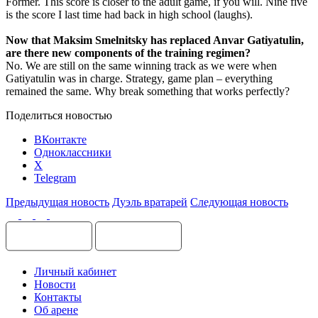
Former. This score is closer to the adult game, if you will. Nine five
is the score I last time had back in high school (laughs).
Now that Maksim Smelnitsky has replaced Anvar Gatiyatulin,
are there new components of the training regimen?
No. We are still on the same winning track as we were when
Gatiyatulin was in charge. Strategy, game plan – everything
remained the same. Why break something that works perfectly?
Поделиться новостью
ВКонтакте
Одноклассники
X
Telegram
Предыдущая новость
Дуэль вратарей
Следующая новость
Личный кабинет
Новости
Контакты
Об арене