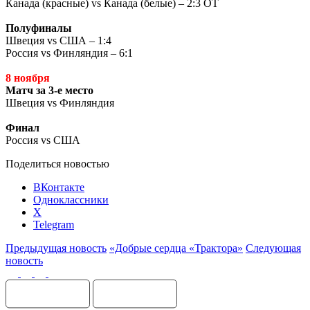
Канада (красные)
vs
Канада (белые) – 2:3 ОТ
Полуфиналы
Швеция
vs
США – 1:4
Россия
vs
Финляндия – 6:1
8 ноября
Матч за 3-е место
Швеция
vs
Финляндия
Финал
Россия
vs
США
Поделиться новостью
ВКонтакте
Одноклассники
X
Telegram
Предыдущая новость
«Добрые сердца «Трактора»
Следующая
новость