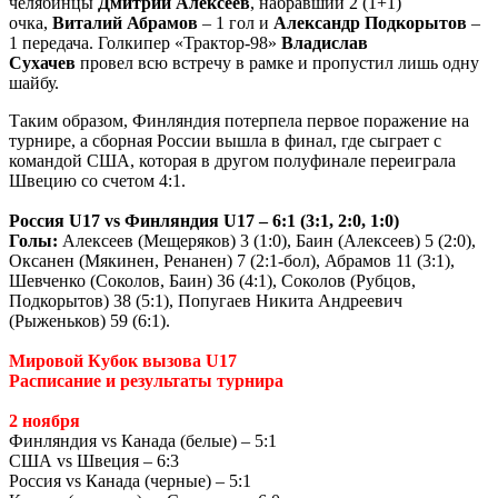
челябинцы
Дмитрий Алексеев
, набравший 2 (1+1)
очка,
Виталий Абрамов
– 1 гол и
Александр Подкорытов
–
1 передача. Голкипер «Трактор-98»
Владислав
Сухачев
провел всю встречу в рамке и пропустил лишь одну
шайбу.
Таким образом, Финляндия потерпела первое поражение на
турнире, а сборная России вышла в финал, где сыграет с
командой США, которая в другом полуфинале переиграла
Швецию со счетом 4:1.
Россия
U
17 vs Финляндия
U
17 – 6:1 (3:1, 2:0, 1:0)
Голы:
Алексеев (Мещеряков) 3 (1:0), Баин (Алексеев) 5 (2:0),
Оксанен (Мякинен, Ренанен) 7 (2:1-бол), Абрамов 11 (3:1),
Шевченко (Соколов, Баин) 36 (4:1), Соколов (Рубцов,
Подкорытов) 38 (5:1), Попугаев Никита Андреевич
(Рыженьков) 59 (6:1).
Мировой Кубок вызова U17
Расписание и результаты турнира
2 ноября
Финляндия
vs
Канада (белые) – 5:1
США
vs
Швеция – 6:3
Россия
vs
Канада (черные) – 5:1