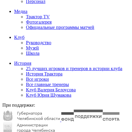
Персонал
Медиа
Трактор TV
Фотогалерея
Официальные программы матчей
Клуб
Руководство
Музей
Школа
История
25 лучших игроков и тренеров в истории клуба
История Трактора
Все игроки
Все главные тренеры
Клуб Валерия Белоусова
Клуб Юрия Шумакова
При поддержке: