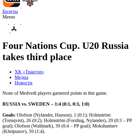
Билеты
Меню
Four Nations Cup. U20 Russia
takes third place
ХК «Трактор»
Медиа
Новости
None of Medvedi players garnered points in this game.
RUSSIA vs. SWEDEN – 1:4 (0:1, 0:3, 1:0)
Goals:
Olofson (Nylander, Hanson), 1 (0:1); Holmström
(Tornqvist), 26 (0:2); Holmström (Forsling, Nylander), 29 (0:3 – PP
goal); Olofson (Wallmark), 39 (0:4 – PP goal); Mokshantsev
(Khripunov), 59 (1:4).