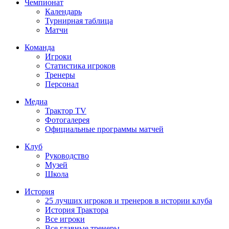
Чемпионат
Календарь
Турнирная таблица
Матчи
Команда
Игроки
Статистика игроков
Тренеры
Персонал
Медиа
Трактор TV
Фотогалерея
Официальные программы матчей
Клуб
Руководство
Музей
Школа
История
25 лучших игроков и тренеров в истории клуба
История Трактора
Все игроки
Все главные тренеры