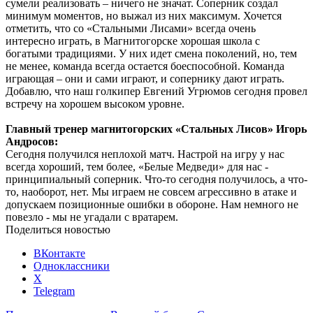
сумели реализовать – ничего не значат. Соперник создал
минимум моментов, но выжал из них максимум. Хочется
отметить, что со «Стальными Лисами» всегда очень
интересно играть, в Магнитогорске хорошая школа с
богатыми традициями. У них идет смена поколений, но, тем
не менее, команда всегда остается боеспособной. Команда
играющая – они и сами играют, и сопернику дают играть.
Добавлю, что наш голкипер Евгений Угрюмов сегодня провел
встречу на хорошем высоком уровне.
Главный тренер магнитогорских «Стальных Лисов» Игорь
Андросов:
Сегодня получился неплохой матч. Настрой на игру у нас
всегда хороший, тем более, «Белые Медведи» для нас -
принципиальный соперник. Что-то сегодня получилось, а что-
то, наоборот, нет. Мы играем не совсем агрессивно в атаке и
допускаем позиционные ошибки в обороне. Нам немного не
повезло - мы не угадали с вратарем.
Поделиться новостью
ВКонтакте
Одноклассники
X
Telegram