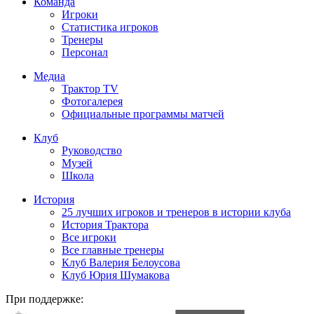
Команда
Игроки
Статистика игроков
Тренеры
Персонал
Медиа
Трактор TV
Фотогалерея
Официальные программы матчей
Клуб
Руководство
Музей
Школа
История
25 лучших игроков и тренеров в истории клуба
История Трактора
Все игроки
Все главные тренеры
Клуб Валерия Белоусова
Клуб Юрия Шумакова
При поддержке: