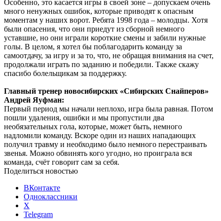
Особенно, это касается игры в своей зоне – допускаем очень
много ненужных ошибок, которые приводят к опасным
моментам у наших ворот. Ребята 1998 года – молодцы. Хотя
были опасения, что они приедут из сборной немного
уставшие, но они играли короткие смены и забили нужные
голы. В целом, я хотел бы поблагодарить команду за
самоотдачу, за игру и за то, что, не обращая внимания на счет,
продолжали играть по заданию и победили. Также скажу
спасибо болельщикам за поддержку.
Главный тренер новосибирских «Сибирских Снайперов»
Андрей Яуфман:
Первый период мы начали неплохо, игра была равная. Потом
пошли удаления, ошибки и мы пропустили два
необязательных гола, которые, может быть, немного
надломили команду. Вскоре один из наших нападающих
получил травму и необходимо было немного перестраивать
звенья. Можно обвинять кого угодно, но проиграла вся
команда, счёт говорит сам за себя.
Поделиться новостью
ВКонтакте
Одноклассники
X
Telegram