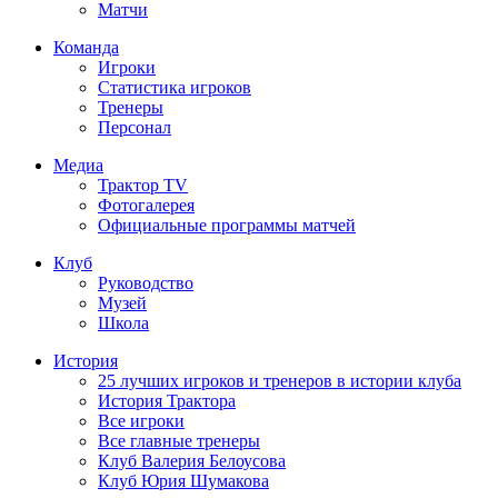
Матчи
Команда
Игроки
Статистика игроков
Тренеры
Персонал
Медиа
Трактор TV
Фотогалерея
Официальные программы матчей
Клуб
Руководство
Музей
Школа
История
25 лучших игроков и тренеров в истории клуба
История Трактора
Все игроки
Все главные тренеры
Клуб Валерия Белоусова
Клуб Юрия Шумакова