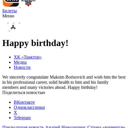
Билеты
Меню
Happy birthday!
ХК «Трактор»
Медиа
Новости
We sincerely congratulate Maksim Borisovich and wish him the best
in his professional career, solid health to him and his family
members and many victories ahead. Happy birthday!
Поделиться новостью
ВКонтакте
Одноклассники
X
Telegram
Предыдущая новость
Андрей Николишин: Страна «кормится»