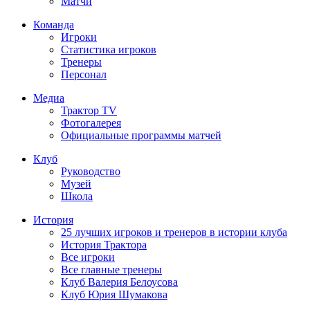
Матчи
Команда
Игроки
Статистика игроков
Тренеры
Персонал
Медиа
Трактор TV
Фотогалерея
Официальные программы матчей
Клуб
Руководство
Музей
Школа
История
25 лучших игроков и тренеров в истории клуба
История Трактора
Все игроки
Все главные тренеры
Клуб Валерия Белоусова
Клуб Юрия Шумакова