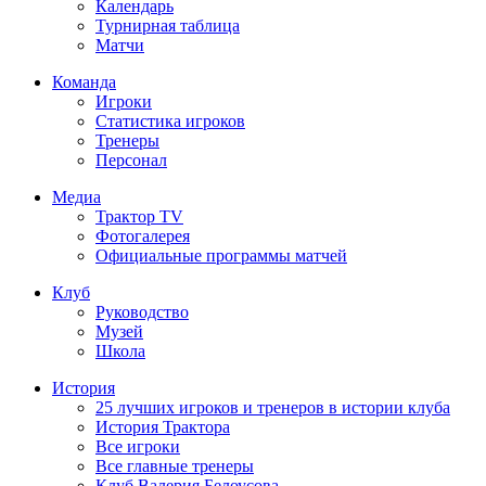
Календарь
Турнирная таблица
Матчи
Команда
Игроки
Статистика игроков
Тренеры
Персонал
Медиа
Трактор TV
Фотогалерея
Официальные программы матчей
Клуб
Руководство
Музей
Школа
История
25 лучших игроков и тренеров в истории клуба
История Трактора
Все игроки
Все главные тренеры
Клуб Валерия Белоусова