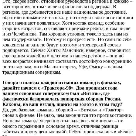
Это, скорее всего, отношение руководства региона к хоккею –
всесторонняя, в том числе и финансовая поддержка. В
регионе, где добывается все наше национальное достояние,
обратили внимание и на школу, поэтому и свои воспитанники
у них начинают появляться. Хотя костяк команд, особенно
старших возрастов, составляют приезжие ребята, в том числе
и из Челябинска. Там хорошие условия, тяжело здесь нам их
чем-то удерживать. Поэтому и прогресс есть. Но сами по себе
хоккеисты играть не будут, поэтому и тренерский состав
подбирается. Сейчас Ханты-Мансийск, наверное, становится
еще одним хоккейным центром в нашем регионе – они во
всех возрастах начинают составлять достойную конкуренцию
не только нам, но и Магнитогорску, Уфе, Омску – нашим
традиционным соперникам.
Говоря о шансах каждой из наших команд в финалах,
давайте начнем с «Трактора-98». Два прошлых года
нашим основным соперником был «Витязь», где
фактически базировалась юниорская сборная России.
Каковы, на ваш взгляд, шансы на золото в этом году?
Да, две базовые команды сборной – «Витязь» и «Трактор»
снова в финале. Не знаю, чем закончится это противостояние.
Но наша команда уверенно отыграла весь чемпионат – ни
одного поражения в основное время, отличная разница
забитых и пропущенных шайб. Ребята привлекались в «Белые