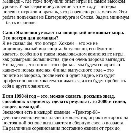
Медведи», где тоже получили опыт игры на самом высоком
уровне. У нас серьезное усиление в этом году – пятерка
полевых игроков и вратарь, что разрешено регламентом. Эти
ребята подъехали из Екатеринбурга и Омска. Задача минимум
– быть в финале.
Саша Яковенко уезжает на юниорский чемпионат мира.
Это потеря для команды?
Я не сказал бы, что потеря. Хоккей – это же не
индивидуальный вид спорта. Безусловно, его будет не
хватать, особенно в таком немаловажном компоненте игры,
как розыгрыш большинства, где он очень здорово выглядит.
Но надеюсь, что после этого финала мы будем говорить о
каких-то новых именах. Финал выпускного года – это
почетно и здорово, после него и будет видно, кто будет
профессионально хоккеем заниматься, а кто будет пробовать
себя в других занятиях.
Если 1998-й год – это, можно сказать, россыпь звезд,
способных в одиночку сделать результат, то 2000-й силен,
скорее, командой.
Звездочки есть в каждой команде. «Трактор-98»
действительно очень сильный коллектив, игроки которого на
постоянной основе вызываются в сборную своего возраста.
На различные соревнования постоянно ездили от трех до