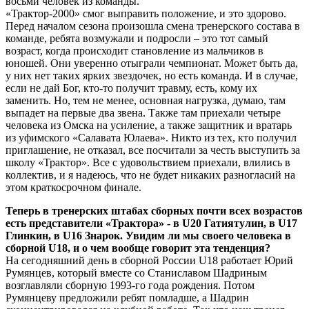
восьми человек из команды.
«Трактор-2000» смог выправить положение, и это здорово.
Перед началом сезона произошла смена тренерского состава в
команде, ребята возмужали и подросли – это тот самый
возраст, когда происходит становление из мальчиков в
юношей. Они уверенно отыграли чемпионат. Может быть да,
у них нет таких ярких звездочек, но есть команда. И в случае,
если не дай Бог, кто-то получит травму, есть, кому их
заменить. Но, тем не менее, основная нагрузка, думаю, там
выпадет на первые два звена. Также там приехали четыре
человека из Омска на усиление, а также защитник и вратарь
из уфимского «Салавата Юлаева». Никто из тех, кто получил
приглашение, не отказал, все посчитали за честь выступить за
школу «Трактор». Все с удовольствием приехали, влились в
коллектив, и я надеюсь, что не будет никаких разногласий на
этом краткосрочном финале.
Теперь в тренерских штабах сборных почти всех возрастов
есть представители «Трактора» - в
U
20 Гатиятулин, в
U
17
Глинкин, в
U
16 Знарок. Увидим ли мы своего человека в
сборной
U
18, и о чем вообще говорит эта тенденция?
На сегодняшний день в сборной России
U
18 работает Юрий
Румянцев, который вместе со Станиславом Шадриным
возглавляли сборную 1993-го года рождения. Потом
Румянцеву предложили ребят помладше, а Шадрин