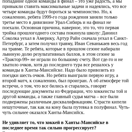
попадание одной команды в финал – это уже радость, а мы
привыкли ставить максимальные задачи и надеялись, что все
четыре команды будут бороться за чемпионство. Но, к
сожалению, ребята 1999-го года рождения заняли только
третье место в дивизионе Урал-Сибирь и на финал не
поехали. Основная причина, наверное, это то, что первая
тройка прошлогоднего состава покинула школу: Даниил
Соколка уехал в Америку, Артур Райн сначала уехал в Санкт-
Петербург, а затем получил травму, Иван Севанькаев весь год
на травме. Те ребята, которые в прошлом сезоне набирали
львиную долю результативных баллов, в этом сезоне за
«Трактор-99» не играли по большому счету. Вот где-то и не
хватило очков, хотя до последнего тура все решалось у
команды в Ханты-Мансийске. Надо было привозить из
поездки шесть очков. Но ребята выиграли первую игру, а
второй матч, к сожалению, был проигран. А об атмосфере той
встречи, о том, что все бились и старались, говорят
последующие документы из Федерации, что хоккеисты той и
другой команды, а также главный судья матча – все были
подвержены различным дисквалификациям. Страсти кипели
нешуточные, так как на кону была путевка в полуфинал. Чуть-
чуть сильнее оказался Ханты-Мансийск.
Не удивляет то, что хоккей в Ханты-Мансийске в
последнее время так сильно прогрессирует?