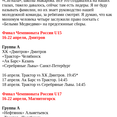
«Сигнала», школы Макарова. Все это создавалось на наших
глазах, тяжело давалось, сейчас там есть лидеры. Я не буду
называть фамилии, но их знает руководство нашей
молодежной команды, за ребятами смотрят. Я думаю, что как
минимум человека четыре заслужили право поехать с
«Белыми Медведями» на предсезонные сборы.
Финал Чемпионата России
U
15
16-22 апреля, Дмитров
Группа А
ХК «Дмитров» Дмитров
«Трактор» Челябинск
«Ак Барс» Казань
«Серебряные Львы» Санкт-Петербург
16 апреля. Трактор
vs
ХК Дмитров. 19:45*
17 апреля. Ак Барс
vs
Трактор. 14:45
18 апреля. Трактор
vs
Серебряные Львы. 14:45
Финал Чемпионата России
U
17
16-22 апреля, Магнитогорск
Группа А
«Нефтяник» Альметьевск