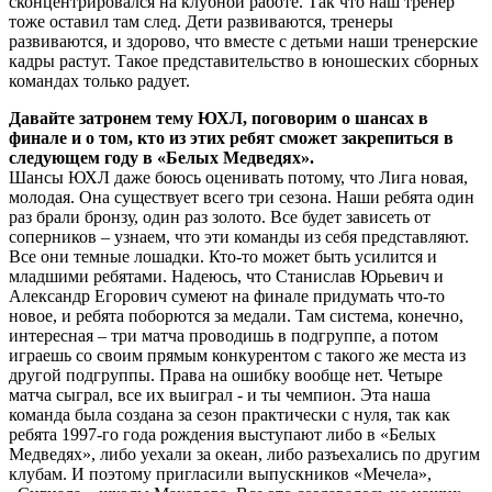
сконцентрировался на клубной работе. Так что наш тренер
тоже оставил там след. Дети развиваются, тренеры
развиваются, и здорово, что вместе с детьми наши тренерские
кадры растут. Такое представительство в юношеских сборных
командах только радует.
Давайте затронем тему ЮХЛ, поговорим о шансах в
финале и о том, кто из этих ребят сможет закрепиться в
следующем году в «Белых Медведях».
Шансы ЮХЛ даже боюсь оценивать потому, что Лига новая,
молодая. Она существует всего три сезона. Наши ребята один
раз брали бронзу, один раз золото. Все будет зависеть от
соперников – узнаем, что эти команды из себя представляют.
Все они темные лошадки. Кто-то может быть усилится и
младшими ребятами. Надеюсь, что Станислав Юрьевич и
Александр Егорович сумеют на финале придумать что-то
новое, и ребята поборются за медали. Там система, конечно,
интересная – три матча проводишь в подгруппе, а потом
играешь со своим прямым конкурентом с такого же места из
другой подгруппы. Права на ошибку вообще нет. Четыре
матча сыграл, все их выиграл - и ты чемпион. Эта наша
команда была создана за сезон практически с нуля, так как
ребята 1997-го года рождения выступают либо в «Белых
Медведях», либо уехали за океан, либо разъехались по другим
клубам. И поэтому пригласили выпускников «Мечела»,