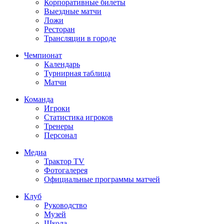
Корпоративные билеты
Выездные матчи
Ложи
Ресторан
Трансляции в городе
Чемпионат
Календарь
Турнирная таблица
Матчи
Команда
Игроки
Статистика игроков
Тренеры
Персонал
Медиа
Трактор TV
Фотогалерея
Официальные программы матчей
Клуб
Руководство
Музей
Школа