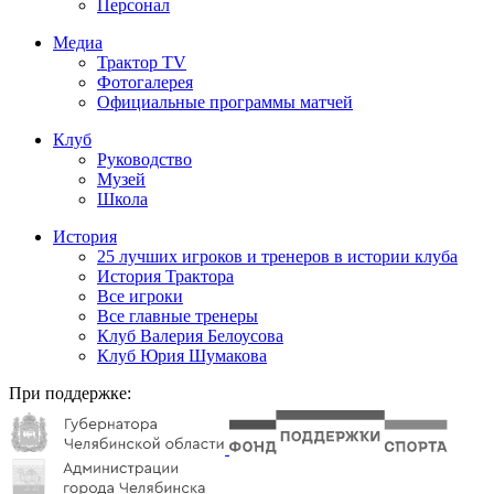
Персонал
Медиа
Трактор TV
Фотогалерея
Официальные программы матчей
Клуб
Руководство
Музей
Школа
История
25 лучших игроков и тренеров в истории клуба
История Трактора
Все игроки
Все главные тренеры
Клуб Валерия Белоусова
Клуб Юрия Шумакова
При поддержке: