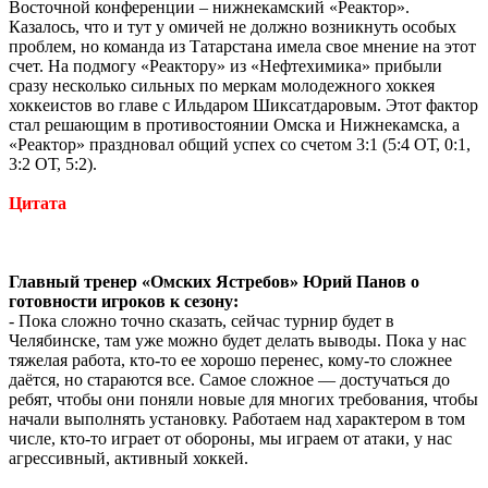
Восточной конференции – нижнекамский «Реактор».
Казалось, что и тут у омичей не должно возникнуть особых
проблем, но команда из Татарстана имела свое мнение на этот
счет. На подмогу «Реактору» из «Нефтехимика» прибыли
сразу несколько сильных по меркам молодежного хоккея
хоккеистов во главе с Ильдаром Шиксатдаровым. Этот фактор
стал решающим в противостоянии Омска и Нижнекамска, а
«Реактор» праздновал общий успех со счетом 3:1 (5:4 ОТ, 0:1,
3:2 ОТ, 5:2).
Цитата
Главный тренер «
Омских Ястребов» Юрий Панов о
готовности игроков к сезону:
- Пока сложно точно сказать, сейчас турнир будет в
Челябинске, там уже можно будет делать выводы. Пока у нас
тяжелая работа, кто-то ее хорошо перенес, кому-то сложнее
даётся, но стараются все. Самое сложное — достучаться до
ребят, чтобы они поняли новые для многих требования, чтобы
начали выполнять установку. Работаем над характером в том
числе, кто-то играет от обороны, мы играем от атаки, у нас
агрессивный, активный хоккей.