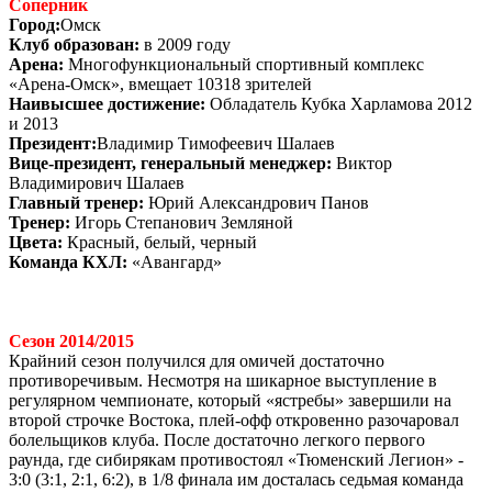
Соперник
Город:
Омск
Клуб образован:
в 2009 году
Арена:
Многофункциональный спортивный комплекс
«Арена-Омск», вмещает 10318 зрителей
Наивысшее достижение:
Обладатель Кубка Харламова 2012
и 2013
Президент:
Владимир Тимофеевич Шалаев
Вице-президент, генеральный менеджер:
Виктор
Владимирович Шалаев
Главный тренер:
Юрий Александрович Панов
Тренер:
Игорь Степанович Земляной
Цвета:
Красный, белый, черный
Команда КХЛ:
«Авангард»
Сезон 2014/2015
Крайний сезон получился для омичей достаточно
противоречивым. Несмотря на шикарное выступление в
регулярном чемпионате, который «ястребы» завершили на
второй строчке Востока, плей-офф откровенно разочаровал
болельщиков клуба. После достаточно легкого первого
раунда, где сибирякам противостоял «Тюменский Легион» -
3:0 (3:1, 2:1, 6:2), в 1/8 финала им досталась седьмая команда