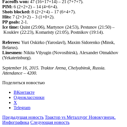
Faceoffs
won
:
47 (16+17+14) – 21 (7+7+7).
PIM
:
6 (2+2+2) – 14 (4+6+4).
Shots
blocked
:
8 (2+2+4) – 17 (6+4+7).
Hits
:
7 (2+3+2) – 3 (1+0+2).
PP
goals
:
2-1.
Ice
time
:
Quint
(25:06),
Martynov
(24:53),
Pestunov
(21:50) –
Kouklev
(22:23),
Komaristy
(21:05),
Postnikov
(19:14).
Referees
:
Yuri
Oskirko
(
Yaroslavl
),
Maxim
Sidorenko
(
Minsk
,
Belarus
).
Linesmen
:
Nikita
Vilyugin
(
Novosibirsk
),
Alexander
Otmakhov
(
Yekaterinburg
).
September
16, 2015.
Traktor Arena, Chelyabinsk, Russia.
Attendance – 4200.
Поделиться новостью
ВКонтакте
Одноклассники
X
Telegram
Предыдущая новость
Трактор vs Металлург Новокузнецк.
Инфографика
Следующая новость