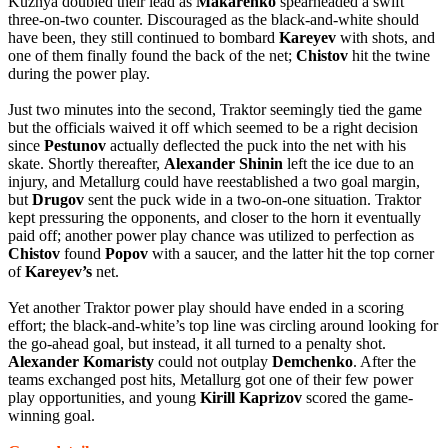
Kuznya doubled their lead as
Makarenko
spearheaded a swift
three-on-two counter. Discouraged as the black-and-white should
have been, they still continued to bombard
Kareyev
with shots, and
one of them finally found the back of the net;
Chistov
hit the twine
during the power play.
Just two minutes into the second, Traktor seemingly tied the game
but the officials waived it off which seemed to be a right decision
since
Pestunov
actually deflected the puck into the net with his
skate. Shortly thereafter,
Alexander Shinin
left the ice due to an
injury, and Metallurg could have reestablished a two goal margin,
but
Drugov
sent the puck wide in a two-on-one situation. Traktor
kept pressuring the opponents, and closer to the horn it eventually
paid off; another power play chance was utilized to perfection as
Chistov
found
Popov
with a saucer, and the latter hit the top corner
of
Kareyev’s
net.
Yet another Traktor power play should have ended in a scoring
effort; the black-and-white’s top line was circling around looking for
the go-ahead goal, but instead, it all turned to a penalty shot.
Alexander Komaristy
could not outplay
Demchenko
. After the
teams exchanged post hits, Metallurg got one of their few power
play opportunities, and young
Kirill Kaprizov
scored the game-
winning goal.