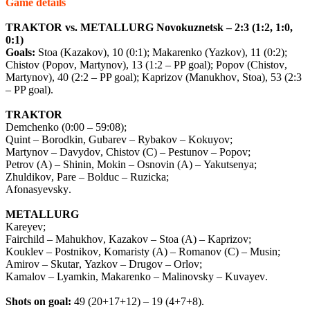
Game
details
TRAKTOR
vs
.
METALLURG
Novokuznetsk
– 2:3 (1:2, 1:0,
0:1)
Goals
:
Stoa
(
Kazakov
), 10 (0:1);
Makarenko
(
Yazkov
), 11 (0:2);
Chistov
(
Popov
,
Martynov
), 13 (1:2 –
PP
goal
);
Popov
(
Chistov
,
Martynov
), 40 (2:2 –
PP
goal
);
Kaprizov
(
Manukhov
,
Stoa
), 53 (2:3
–
PP
goal
).
TRAKTOR
Demchenko
(0:00 – 59:08);
Quint
–
Borodkin
,
Gubarev
–
Rybakov
–
Kokuyov
;
Martynov
–
Davydov
,
Chistov
(
C
) –
Pestunov
–
Popov
;
Petrov
(
A
) –
Shinin
,
Mokin
–
Osnovin
(
A
) –
Yakutsenya
;
Zhuldikov
,
Pare
–
Bolduc
–
Ruzicka
;
Afonasyevsky
.
METALLURG
Kareyev
;
Fairchild
–
Mahukhov
,
Kazakov
–
Stoa
(
A
) –
Kaprizov
;
Kouklev
–
Postnikov
,
Komaristy
(
A
) –
Romanov
(
C
) –
Musin
;
Amirov
–
Skutar
,
Yazkov
–
Drugov
–
Orlov
;
Kamalov
–
Lyamkin
,
Makarenko
–
Malinovsky
–
Kuvayev
.
Shots
on
goal
:
49
(20+17+12) – 19 (4+7+8).