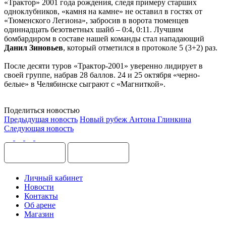
«Трактор» 2001 года рождения, следя примеру старших
одноклубников, «камня на камне» не оставил в гостях от
«Тюменского Легиона», забросив в ворота тюменцев
одиннадцать безответных шайб – 0:4, 0:11. Лучшим
бомбардиром в составе нашей команды стал нападающий
Данил Зиновьев
, который отметился в протоколе 5 (3+2) раз.
После десяти туров «Трактор-2001» уверенно лидирует в
своей группе, набрав 28 баллов. 24 и 25 октября «черно-
белые» в Челябинске сыграют с «Магниткой».
Поделиться новостью
Предыдущая новость
Новый рубеж Антона Глинкина
Следующая новость
Личный кабинет
Новости
Контакты
Об арене
Магазин