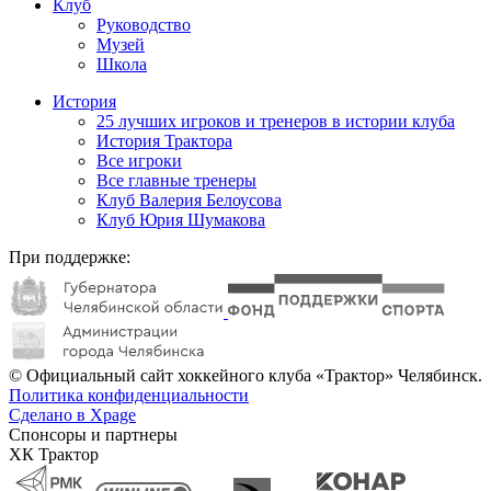
Клуб
Руководство
Музей
Школа
История
25 лучших игроков и тренеров в истории клуба
История Трактора
Все игроки
Все главные тренеры
Клуб Валерия Белоусова
Клуб Юрия Шумакова
При поддержке:
© Официальный сайт хоккейного клуба «Трактор» Челябинск.
Политика конфиденциальности
Сделано в Xpage
Спонсоры и партнеры
ХК Трактор