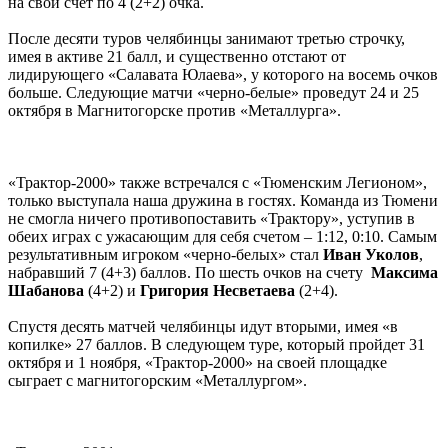
на свой счет по 4 (2+2) очка.
После десяти туров челябинцы занимают третью строчку,
имея в активе 21 балл, и существенно отстают от
лидирующего «Салавата Юлаева», у которого на восемь очков
больше. Следующие матчи «черно-белые» проведут 24 и 25
октября в Магнитогорске против «Металлурга».
«Трактор-2000» также встречался с «Тюменским Легионом»,
только выступала наша дружина в гостях. Команда из Тюмени
не смогла ничего противопоставить «Трактору», уступив в
обеих играх с ужасающим для себя счетом – 1:12, 0:10. Самым
результативным игроком «черно-белых» стал
Иван Уколов
,
набравший 7 (4+3) баллов. По шесть очков на счету
Максима
Шабанова
(4+2) и
Григория Несветаева
(2+4).
Спустя десять матчей челябинцы идут вторыми, имея «в
копилке» 27 баллов. В следующем туре, который пройдет 31
октября и 1 ноября, «Трактор-2000» на своей площадке
сыграет с магнитогорским «Металлургом».