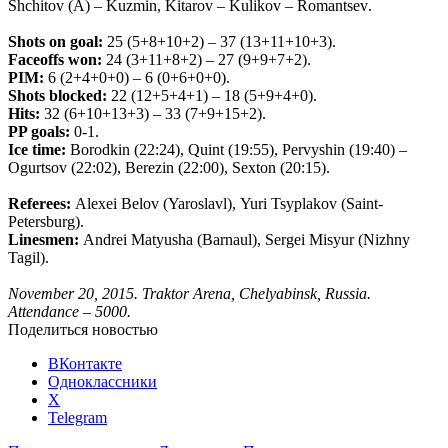
Shchitov
(
A
) –
Kuzmin
,
Kitarov
–
Kulikov
–
Romantsev
.
Shots
on
goal
:
25 (5+8+10+2) – 37 (13+11+10+3).
Faceoffs
won
:
24
(3+11+8+2) – 27 (9+9+7+2).
PIM
:
6 (2+4+0+0) – 6 (0+6+0+0).
Shots
blocked
:
22 (12+5+4+1) – 18 (5+9+4+0).
Hits
:
32 (6+10+13+3) – 33 (7+9+15+2).
PP
goals
:
0-1.
Ice
time
:
Borodkin
(22:24),
Quint
(19:55),
Pervyshin
(19:40) –
Ogurtsov
(22:02),
Berezin
(22:00),
Sexton
(20:15).
Referees
:
Alexei
Belov
(
Yaroslavl
),
Yuri
Tsyplakov
(
Saint
-
Petersburg
).
Linesmen
:
Andrei
Matyusha
(
Barnaul
),
Sergei
Misyur
(
Nizhny
Tagil
).
November
20, 2015.
Traktor Arena, Chelyabinsk, Russia.
Attendance – 5000.
Поделиться новостью
ВКонтакте
Одноклассники
X
Telegram