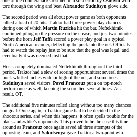
one of the counterattacks resulted in a solo effort by
Osnovin
who
tore through the wing and beat
Alexander
Sudnitsyn
glove side.
The second period was all about power game as both opponents
tallied a total of 20 hits. Traktor had three power play chances
during one of which
Martin
Ruzicka
hit the bar. Neftekhimik
continued piling up the pressure on the crease, and just two minutes
before the horn
Jeff
Taffe
scored a power play goal in a typical
North American manner, deflecting the puck into the net. Officials
had to watch the replay just to be sure that the goal was legal, and
eventually it was deemed just that.
Hosts completely dominated Neftekhimik throughout the third
period. Traktor had a slew of scoring opportunities; several times the
puck whiffed inches wide or high of the net, and sometimes
Sudnitsyn
saved visitors.
Pavel
Francouz
put a on top-notch
performance as well, keeping the score tied several times. As a
result, OT.
The additional five minutes rolled along without too many chances
on goal. Once again, a Traktor game had to be decided in the
shootout series, and when this happens, it often spells trouble for the
black-and-white’s opponents. This proved to be the case this time
around as
Francouz
once again saved all three attempts of the
opposing team, and
Yakutsenya
gave Traktor a two-point win.