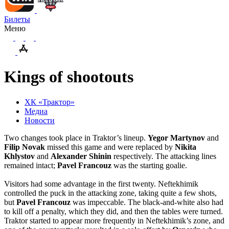
Билеты
Меню
Kings of shootouts
ХК «Трактор»
Медиа
Новости
Two changes took place in Traktor’s lineup.
Yegor
Martynov
and
Filip
Novak
missed this game and were replaced by
Nikita
Khlystov
and
Alexander
Shinin
respectively. The attacking lines
remained intact;
Pavel
Francouz
was the starting goalie.
Visitors had some advantage in the first twenty. Neftekhimik
controlled the puck in the attacking zone, taking quite a few shots,
but
Pavel Francouz
was impeccable. The black-and-white also had
to kill off a penalty, which they did, and then the tables were turned.
Traktor started to appear more frequently in Neftekhimik’s zone, and