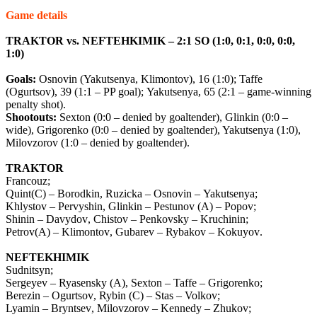
Game
details
TRAKTOR
vs
.
NEFTEHKIMIK
– 2:1
SO
(1:0, 0:1, 0:0, 0:0,
1:0)
Goals
:
Osnovin
(
Yakutsenya
,
Klimontov
), 16 (1:0);
Taffe
(
Ogurtsov
), 39 (1:1 –
PP
goal
);
Yakutsenya
, 65 (2:1 –
game
-
winning
penalty
shot
).
Shootouts:
Sexton (0:0 – denied by goaltender), Glinkin (0:0 –
wide), Grigorenko (0:0 – denied by goaltender), Yakutsenya (1:0),
Milovzorov (1:0 – denied by goaltender).
TRAKTOR
Francouz
;
Quint
(
C
) –
Borodkin
,
Ruzicka
–
Osnovin
–
Yakutsenya
;
Khlystov
–
Pervyshin
,
Glinkin
–
Pestunov
(
A
) –
Popov
;
Shinin
–
Davydov
,
Chistov
–
Penkovsky
–
Kruchinin
;
Petrov
(
A
) –
Klimontov
,
Gubarev
–
Rybakov
–
Kokuyov
.
NEFTEKHIMIK
Sudnitsyn
;
Sergeyev
–
Ryasensky
(
A
),
Sexton
–
Taffe
–
Grigorenko
;
Berezin
–
Ogurtsov
,
Rybin
(
C
) –
Stas
–
Volkov
;
Lyamin
–
Bryntsev
,
Milovzorov
–
Kennedy
–
Zhukov
;