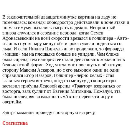
В заключительной двадцатиминутке картина на льду не
поменялась: команды обоюдоостро действовали в зоне атаки и
по максимуму пытались сыграть надежно. Неприятный
эпизод случился в середине периода, когда Семен
Афонасьевский на всей скорости врезался в голкипера «Авто»
и лишь спустя пару минут оба игрока сумели подняться со
льда. И если Никита Циркуль игру продолжил, то форварда
«мишек» мы на площадке больше не увидели. Чем ближе
была сирена, тем напористее стали действовать хоккеисты в
бело-красной форме. Ход матча мог повернуть в обратную
сторону Максим Аскаров, но с его выходом один на один
справился Егор Назаров. Голкипер «черно-белых» стал
главным героем встречи, когда за минуту до конца игры
заставил трибуны Ледовой арены «Трактор» взорваться от
восторга, взяв буллит от Евгения Митякина. Пожалуй, эта
была последняя возможность «Авто» перевести игру в
овертайм.
Завтра команды проведут повторную встречу.
Статистика