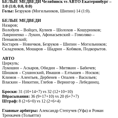
БЕЛЫЕ МЕДВЕДИ Челябинск
vs
АВТО Екатеринбург –
1:0 (1:0, 0:0, 0:0)
Голы:
Безруков (Могильников, Шипин) 14 (1:0).
БЕЛЫЕ МЕДВЕДИ
Назаров;
Волобуев – Войцех, Кулиев – Шолохов – Кошурников;
Лавриненко – Лукин, Афонасьевский – Гомоляко –
Пеньковский;
Костарев – Новичков, Безруков – Шипин – Могильников;
Складчиков, Мошаров – Шадрин – Кобяков, Подкорытов.
АВТО
Циркуль;
Лукошин – Аскаров, Обидин – Митякин – Бабичев;
Шишков – Сушинский, Ивашов – Елтышев – Носков;
Климов – Алентьев, Дербенев – Опалев – Васильев;
Власкин – Никитин, Глебов – Вернигор – Лебединец.
Броски:
31 (10+14+7)
vs
32 (12+10+10)
Вбрасывания:
36 (9+17+10)
vs
20 (6+7+7)
Штраф:
8 (2+6+0)
vs
12 (2+6+4)
Главные арбитры:
Александр Степучев (Уфа) и Роман
Тренкачев (Тольятти)