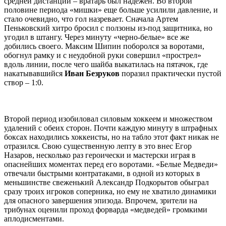
средней дистанции – вратарь был надежен. Во второй
половине периода «мишки» еще больше усилили давление, и
стало очевидно, что гол назревает. Сначала Артем
Пеньковский хитро бросил с ползоны из-под защитника, но
угодил в штангу. Через минуту «черно-белые» все же
добились своего. Максим Шипин поборолся за воротами,
обогнул рамку и с неудобной руки совершил «прострел»
вдоль линии, после чего шайба выкатилась на пятачок, где
накатывавшийся
Иван Безруков
поразил практически пустой
створ – 1:0.
Второй период изобиловал силовым хоккеем и множеством
удалений с обеих сторон. Почти каждую минуту в штрафных
боксах находились хоккеисты, но на табло этот факт никак не
отразился. Свою существенную лепту в это внес Егор
Назаров, несколько раз героически и мастерски играя в
опаснейших моментах перед его воротами. «Белые Медведи»
отвечали быстрыми контратаками, в одной из которых в
меньшинстве свеженький Александр Подкорытов обыграл
сразу троих игроков соперника, но ему не хватило динамики
для опасного завершения эпизода. Впрочем, зрители на
трибунах оценили проход форварда «медведей» громкими
аплодисментами.