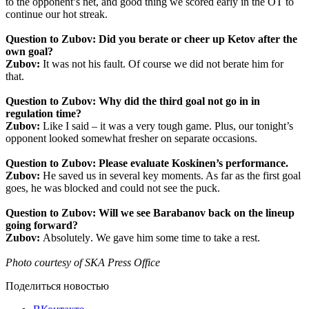
to the opponent’s net, and good thing we scored early in the OT to
continue our hot streak.
Question to Zubov: Did you berate or cheer up Ketov after the
own goal?
Zubov:
It was not his fault. Of course we did not berate him for
that.
Question to Zubov: Why did the third goal not go in in
regulation time?
Zubov:
Like I said – it was a very tough game. Plus, our tonight’s
opponent looked somewhat fresher on separate occasions.
Question to Zubov: Please evaluate Koskinen’s performance.
Zubov:
He saved us in several key moments. As far as the first goal
goes, he was blocked and could not see the puck.
Question to Zubov: Will we see Barabanov back on the lineup
going forward?
Zubov
:
Absolutely
.
We gave him some time to take a rest.
Photo courtesy of SKA Press Office
Поделиться новостью