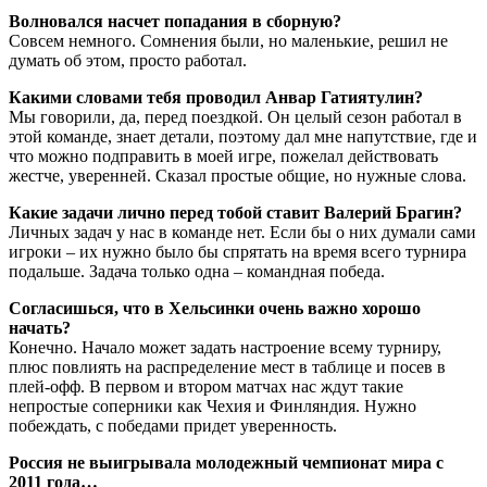
Волновался насчет попадания в сборную?
Совсем немного. Сомнения были, но маленькие, решил не
думать об этом, просто работал.
Какими словами тебя проводил Анвар Гатиятулин?
Мы говорили, да, перед поездкой. Он целый сезон работал в
этой команде, знает детали, поэтому дал мне напутствие, где и
что можно подправить в моей игре, пожелал действовать
жестче, уверенней. Сказал простые общие, но нужные слова.
Какие задачи лично перед тобой ставит Валерий Брагин?
Личных задач у нас в команде нет. Если бы о них думали сами
игроки – их нужно было бы спрятать на время всего турнира
подальше. Задача только одна – командная победа.
Согласишься, что в Хельсинки очень важно хорошо
начать?
Конечно. Начало может задать настроение всему турниру,
плюс повлиять на распределение мест в таблице и посев в
плей-офф. В первом и втором матчах нас ждут такие
непростые соперники как Чехия и Финляндия. Нужно
побеждать, с победами придет уверенность.
Россия не выигрывала молодежный чемпионат мира с
2011 года…