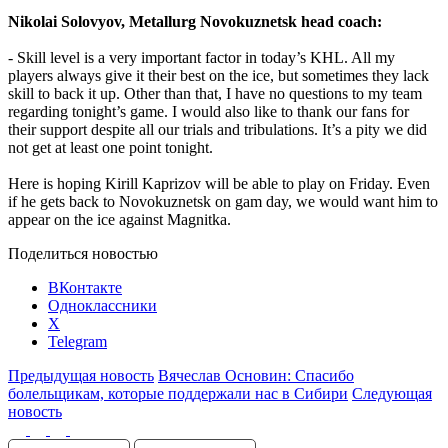
Nikolai Solovyov, Metallurg Novokuznetsk head coach:
- Skill level is a very important factor in today’s KHL. All my
players always give it their best on the ice, but sometimes they lack
skill to back it up. Other than that, I have no questions to my team
regarding tonight’s game. I would also like to thank our fans for
their support despite all our trials and tribulations. It’s a pity we did
not get at least one point tonight.
Here is hoping Kirill Kaprizov will be able to play on Friday. Even
if he gets back to Novokuznetsk on gam day, we would want him to
appear on the ice against Magnitka.
Поделиться новостью
ВКонтакте
Одноклассники
X
Telegram
Предыдущая новость
Вячеслав Основин: Спасибо
болельщикам, которые поддержали нас в Сибири
Следующая
новость