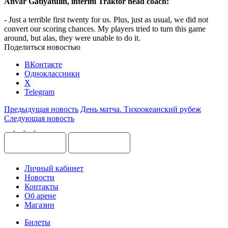
Anvar Gatlyatulin, interim Traktor head coach:
-
Just a terrible first twenty for us. Plus, just as usual, we did not
convert our scoring chances. My players tried to turn this game
around, but alas, they were unable to do it.
Поделиться новостью
ВКонтакте
Одноклассники
X
Telegram
Предыдущая новость
День матча. Тихоокеанский рубеж
Следующая новость
Личный кабинет
Новости
Контакты
Об арене
Магазин
Билеты