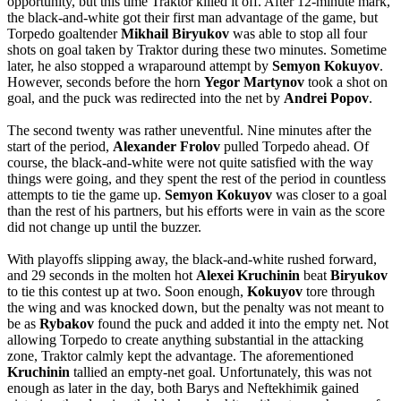
opportunity, but this time Traktor killed it off. After 12-minute mark,
the black-and-white got their first man advantage of the game, but
Torpedo goaltender
Mikhail Biryukov
was able to stop all four
shots on goal taken by Traktor during these two minutes. Sometime
later, he also stopped a wraparound attempt by
Semyon Kokuyov
.
However, seconds before the horn
Yegor
Martynov
took a shot on
goal, and the puck was redirected into the net by
Andrei Popov
.
The second twenty was rather uneventful. Nine minutes after the
start of the period,
Alexander Frolov
pulled Torpedo ahead. Of
course, the black-and-white were not quite satisfied with the way
things were going, and they spent the rest of the period in countless
attempts to tie the game up.
Semyon Kokuyov
was closer to a goal
than the rest of his partners, but his efforts were in vain as the score
did not change up until the buzzer.
With playoffs slipping away, the black-and-white rushed forward,
and 29 seconds in the molten hot
Alexei
Kruchinin
beat
Biryukov
to tie this contest up at two. Soon enough,
Kokuyov
tore through
the wing and was knocked down, but the penalty was not meant to
be as
Rybakov
found the puck and added it into the empty net. Not
allowing Torpedo to create anything substantial in the attacking
zone, Traktor calmly kept the advantage. The aforementioned
Kruchinin
tallied an empty-net goal. Unfortunately, this was not
enough as later in the day, both Barys and Neftekhimik gained