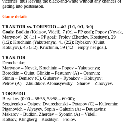
victories, thus leaving the black-and-white without any chances of
getting into postseason.
Game details
TRAKTOR vs. TORPEDO – 4:2 (1:1, 0:1, 3:0)
Goals:
Budkin (Koltsov, Videll), 7 (0:1 – PP goal); Popov (Novak,
Martynov), 20 (1:1 – PP goal); Frolov (Zherdev, Kostitsyn), 29
(1:2); Kruchinin (Yakutsenya), 41 (2:2); Rybakov (Quint,
Kokuyov), 45 (3:2); Kruchinin, 59 (4:2 – empty-net goal).
TRAKTOR
Demchenko;
Martynov – Novak, Kruchinin – Popov – Yakutsenya;
Borodkin – Quint, Glinkin – Pestunov (A) – Osnovin;
Shinin – Denisov (C), Gubarev – Rybakov – Kokuyov;
Petrov (A) – Zhuldikov, Afonasyevsky – Sharov – Zinovyev.
TORPEDO
Biryukov (0:00 – 58:55, 58:58 – 60:00);
Sergiyenko – Osipov, Dvurechenski – Potapov (C) – Kulyomin;
Piganovich – Alyayev, Sopin – Galuzin (A) – Daugavins;
Makarov – Budkin, Zherdev – Syomin (A) – Videll;
Koltsov, Klingberg – Kostitsyn – Frolov.