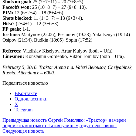
Shots on goal:
25 (7+7+11) – 20 (7+8+5).
Faceoffs won:
25
(10+8+7) – 27 (9+8+10).
PIM:
12 (6+2+4) – 18 (8+4+6).
Shots blocked:
11 (1+3+7) – 13 (6+3+4).
Hits:
7 (2+4+1) – 12 (3+6+3).
PP goals:
1-1.
Ice time:
Martynov (22:06), Pestunov (19:23), Yakutsenya (19:14) –
Osipov (21:34), Budkin (18:05), Sopin (17:52)
Referees:
Vladislav Kiselyov, Artur Kulyov (both – Ufa).
Linesmen:
Konstantin Gordenko, Viktor Tomilov (both – Ufa).
February 5, 2016. Traktor Arena n.a. Valeri Belousov, Chelyabinsk,
Russia. Attendance – 6000.
Поделиться новостью
ВКонтакте
Одноклассники
X
Telegram
Предыдущая новость
Сергей Гомоляко: «Трактор» намерен
подписать контракт с Гатиятулиным, идут переговоры
Следующая новость