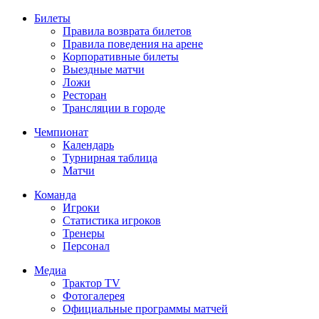
Билеты
Правила возврата билетов
Правила поведения на арене
Корпоративные билеты
Выездные матчи
Ложи
Ресторан
Трансляции в городе
Чемпионат
Календарь
Турнирная таблица
Матчи
Команда
Игроки
Статистика игроков
Тренеры
Персонал
Медиа
Трактор TV
Фотогалерея
Официальные программы матчей