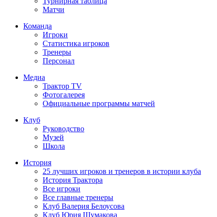
Турнирная таблица
Матчи
Команда
Игроки
Статистика игроков
Тренеры
Персонал
Медиа
Трактор TV
Фотогалерея
Официальные программы матчей
Клуб
Руководство
Музей
Школа
История
25 лучших игроков и тренеров в истории клуба
История Трактора
Все игроки
Все главные тренеры
Клуб Валерия Белоусова
Клуб Юрия Шумакова