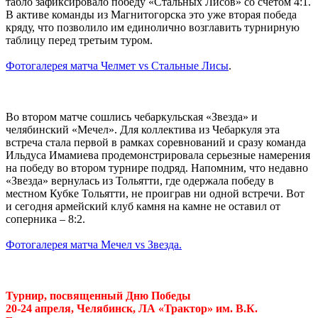
табло зафиксировало победу «Стальных Лисов» со счетом 4:1.
В активе команды из Магнитогорска это уже вторая победа
кряду, что позволило им единолично возглавить турнирную
таблицу перед третьим туром.
Фотогалерея матча Челмет
vs
Стальные Лисы
.
Во втором матче сошлись чебаркульская «Звезда» и
челябинский «Мечел». Для коллектива из Чебаркуля эта
встреча стала первой в рамках соревнований и сразу команда
Ильдуса Имамиева продемонстрировала серьезные намерения
на победу во втором турнире подряд. Напомним, что недавно
«Звезда» вернулась из Тольятти, где одержала победу в
местном Кубке Тольятти, не проиграв ни одной встречи. Вот
и сегодня армейский клуб камня на камне не оставил от
соперника – 8:2.
Фотогалерея матча Мечел
vs
Звезда.
Турнир, посвященный Дню Победы
20-24 апреля, Челябинск, ЛА «Трактор» им. В.К.