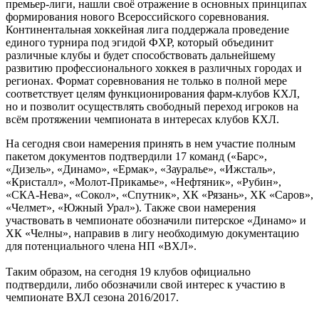
премьер-лиги, нашли своё отражение в основных принципах
формирования нового Всероссийского соревнования.
Континентальная хоккейная лига поддержала проведение
единого турнира под эгидой ФХР, который объединит
различные клубы и будет способствовать дальнейшему
развитию профессионального хоккея в различных городах и
регионах. Формат соревнования не только в полной мере
соответствует целям функционирования фарм-клубов КХЛ,
но и позволит осуществлять свободный переход игроков на
всём протяжении чемпионата в интересах клубов КХЛ.
На сегодня свои намерения принять в нем участие полным
пакетом документов подтвердили 17 команд («Барс»,
«Дизель», «Динамо», «Ермак», «Зауралье», «Ижсталь»,
«Кристалл», «Молот-Прикамье», «Нефтяник», «Рубин»,
«СКА-Нева», «Сокол», «Спутник», ХК «Рязань», ХК «Саров»,
«Челмет», «Южный Урал»). Также свои намерения
участвовать в чемпионате обозначили питерское «Динамо» и
ХК «Челны», направив в лигу необходимую документацию
для потенциального члена НП «ВХЛ».
Таким образом, на сегодня 19 клубов официально
подтвердили, либо обозначили свой интерес к участию в
чемпионате ВХЛ сезона 2016/2017.