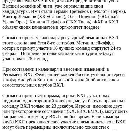
представители ФХР, КХЛ, а также представители клубов
Высшей хоккейной лиги, уже определившие свои
кандидатуры. Ими стали Герман Третьяков («Молот» Пермь),
Виктор Левашов (ХК «Саров»), Олег Пивунов («Южный
Урал» Орск), Кирилл Пафифов (ТКХ Тверь). ФХР и КХЛ
объявят своих кандидатов в оргкомитет позднее.
Согласно проекту календаря регулярный чемпионат ВХЛ
этого сезона начнётся 8-го сентября. Матчи плей-офф, в
которых примут участие 16 лучших команд стартуют 24-го
февраля. По предварительным данным в турнире будут
участвовать 26 команд.
При составлении календаря и внесении изменений в
Регламент ВХЛ Федерацией хоккея России учтены интересы
как фарм-клубов Континентальной хоккейной лиги, так и
самостоятельных клубов ВХЛ.
Согласно принятым нормам, игроки КХЛ, у которых
подписан односторонний контракт, могут быть направлены в
команду ВХЛ только до 23 декабря. Игроки, имеющие двух
или трёхсторонние соглашения (КХЛ/ВХЛ/МХЛ), могут быть
направлены в команду ВХЛ в любое время. Если команда
клуба КХЛ прекращает своё участие в чемпионате, то в ВХЛ
могут быть перемещены исключительно хоккеисты с