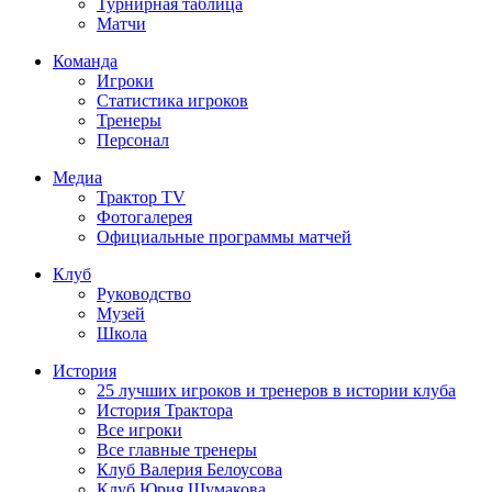
Турнирная таблица
Матчи
Команда
Игроки
Статистика игроков
Тренеры
Персонал
Медиа
Трактор TV
Фотогалерея
Официальные программы матчей
Клуб
Руководство
Музей
Школа
История
25 лучших игроков и тренеров в истории клуба
История Трактора
Все игроки
Все главные тренеры
Клуб Валерия Белоусова
Клуб Юрия Шумакова