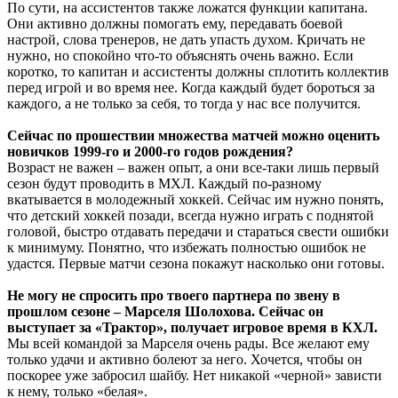
По сути, на ассистентов также ложатся функции капитана.
Они активно должны помогать ему, передавать боевой
настрой, слова тренеров, не дать упасть духом. Кричать не
нужно, но спокойно что-то объяснять очень важно. Если
коротко, то капитан и ассистенты должны сплотить коллектив
перед игрой и во время нее. Когда каждый будет бороться за
каждого, а не только за себя, то тогда у нас все получится.
Сейчас по прошествии множества матчей можно оценить
новичков 1999-го и 2000-го годов рождения?
Возраст не важен – важен опыт, а они все-таки лишь первый
сезон будут проводить в МХЛ. Каждый по-разному
вкатывается в молодежный хоккей. Сейчас им нужно понять,
что детский хоккей позади, всегда нужно играть с поднятой
головой, быстро отдавать передачи и стараться свести ошибки
к минимуму. Понятно, что избежать полностью ошибок не
удастся. Первые матчи сезона покажут насколько они готовы.
Не могу не спросить про твоего партнера по звену в
прошлом сезоне – Марселя Шолохова. Сейчас он
выступает за «Трактор», получает игровое время в КХЛ.
Мы всей командой за Марселя очень рады. Все желают ему
только удачи и активно болеют за него. Хочется, чтобы он
поскорее уже забросил шайбу. Нет никакой «черной» зависти
к нему, только «белая».