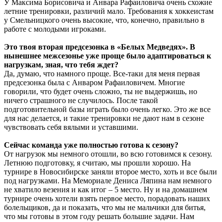
У Максима Борисовича и Анвара Рафаиловича очень схожие
летние тренировки, различий мало. Требования к хоккеистам
у Смельницкого очень высокие, что, конечно, правильно в
работе с молодыми игроками.
Это твоя вторая предсезонка в «Белых Медведях». В
нынешнее межсезонье уже проще было адаптироваться к
нагрузкам, зная, что тебя ждет?
Да, думаю, что намного проще. Все-таки для меня первая
предсезонка была с Анваром Рафаиловичем. Многие
говорили, что будет очень сложно, ты не выдержишь, но
ничего страшного не случилось. После такой
подготовительной базы играть было очень легко. Это же все
для нас делается, и такие тренировки не дают нам в сезоне
чувствовать себя вялыми и уставшими.
Сейчас команда уже полностью готова к сезону?
От нагрузок мы немного отошли, во всю готовимся к сезону.
Летнюю подготовку, я считаю, мы прошли хорошо. На
турнире в Новосибирске заняли второе место, хоть и все были
под нагрузками. На Мемориале Дениса Ляпина нам немного
не хватило везения и как итог – 5 место. Ну и на домашнем
турнире очень хотели взять первое место, порадовать наших
болельщиков, да и показать, что мы не мальчики для битья,
что мы готовы в этом году решать большие задачи. Нам