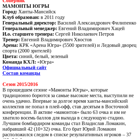
Соперник
МАМОНТЫ ЮГРЫ
Город:
Ханты-Мансийск
Клуб образован:
в 2011 году
Генеральный директор:
Василий Александрович Филипенко
Генеральный менеджер:
Евгений Владимирович Хацей
И.о. старшего тренера:
Сергей Николаевич Петров
Тренер:
Евгений Владимирович Хвостов
Арена:
КРК «Арена Югра» (5500 зрителей) и Ледовый дворец
спорта (2000 зрителей)
Цвета:
синий, белый, зеленый
Команда КХЛ:
«Югра»
Официальный сайт
Состав команды
Сезон 2015/2016
В прошедшем сезоне «Мамонты Югры», которые
традиционно борются за самые высокие места, выступили не
очень удачно. Впервые за долгое время ханты-мансийский
коллектив не попал в плей-офф, став десятым в Восточной
конференции. В активе «мамонтов» было 63 очка и им не
хватило восемь баллов для выхода в следующую стадию.
Лучшим бомбардиром команды стал Владислав Ломакин,
набравший 42 (10+32) очка. Его брат Юрий Ломакин
расположился следом в списке результативных игроков – 37