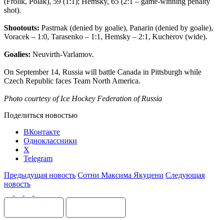
(Frolik, Polak), 59 (1:1); Hemsky, 65 (2:1 – game-winning penalty
shot).
Shootouts:
Pastrnak (denied by goalie), Panarin (denied by goalie),
Voracek – 1:0, Tarasenko – 1:1, Hemsky – 2:1, Kucherov (wide).
Goalies:
Neuvirth-Varlamov.
On September 14, Russia will battle Canada in Pittsburgh while
Czech Republic faces Team North America.
Photo courtesy of Ice Hockey Federation of Russia
Поделиться новостью
ВКонтакте
Одноклассники
X
Telegram
Предыдущая новость
Сотни Максима Якуцени
Следующая
новость