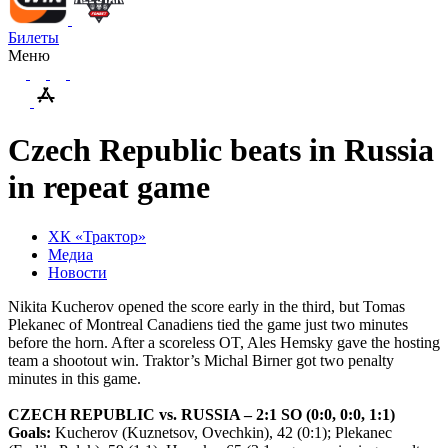
Билеты
Меню
Czech Republic beats in Russia
in repeat game
ХК «Трактор»
Медиа
Новости
Nikita Kucherov opened the score early in the third, but Tomas
Plekanec of Montreal Canadiens tied the game just two minutes
before the horn. After a scoreless OT, Ales Hemsky gave the hosting
team a shootout win. Traktor’s Michal Birner got two penalty
minutes in this game.
CZECH REPUBLIC vs. RUSSIA – 2:1 SO (0:0, 0:0, 1:1)
Goals:
Kucherov (Kuznetsov, Ovechkin), 42 (0:1); Plekanec