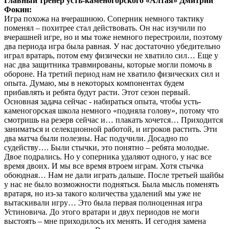
Главный тренер усть-каменогорского «Алтая» Дмитрий
Фокин:
Игра похожа на вчерашнюю. Соперник немного тактику
поменял – похитрее стал действовать. Он нас изучили по
вчерашней игре, но и мы тоже немного перестроили, поэтому
два периода игра была равная. У нас достаточно убедительно
играл вратарь, потом ему физически не хватило сил… Еще у
нас два защитника травмированы, которые могли помочь в
обороне. На третий период нам не хватило физических сил и
опыта. Думаю, мы в некоторых компонентах будем
прибавлять и ребята будут расти. Этот сезон первый.
Основная задача сейчас - набираться опыта, чтобы усть-
каменогорская школа немного «подняла голову», потому что
смотришь на резерв сейчас и… плакать хочется… Приходится
заниматься и селекционной работой, и игроков растить. Эти
два матча были полезны. Нас подучили. Досадно по
судейству…. Были стычки, это понятно – ребята молодые.
Двое подрались. Но у соперника удаляют одного, у нас все
время двоих. И мы все время втроем играм. Хотя стычка
обоюдная… Нам не дали играть дальше. После третьей шайбы
у нас не было возможности подняться. Была мысль поменять
вратаря, но из-за такого количества удалений мы уже не
вытаскивали игру… Это была первая полноценная игра
Устиновича. До этого вратари и двух периодов не моги
выстоять – мне приходилось их менять. И сегодня замена