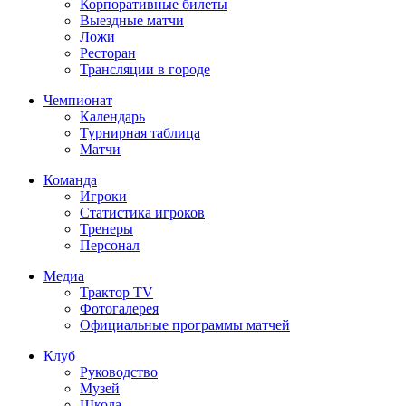
Корпоративные билеты
Выездные матчи
Ложи
Ресторан
Трансляции в городе
Чемпионат
Календарь
Турнирная таблица
Матчи
Команда
Игроки
Статистика игроков
Тренеры
Персонал
Медиа
Трактор TV
Фотогалерея
Официальные программы матчей
Клуб
Руководство
Музей
Школа